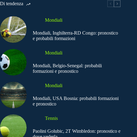
Di tendenza
Mondiali
Mondiali, Inghilterra-RD Congo: pronostico
e probabili formazioni
Mondiali
Mondiali, Belgio-Senegal: probabili
formazioni e pronostico
Mondiali
Mondiali, USA Bosnia: probabili formazioni
e pronostico
Tennis
Paolini Golubic, 2T Wimbledon: pronostico e
dove vederla