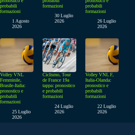
pronostico e
probabili
pronostico e
probabili
formazioni
probabili
formazioni
formazioni
30 Luglio
1 Agosto
2026
26 Luglio
2026
2026
Volley VNL
Ciclismo, Tour
Volley VNL F,
Femminile,
de France 19a
Italia-Olanda:
Brasile-Italia:
tappa: pronostico
pronostico e
pronostico e
e probabili
probabili
probabili
formazioni
formazioni
formazioni
24 Luglio
22 Luglio
25 Luglio
2026
2026
2026