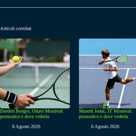
Articoli correlati
Darderi Borges, Ottavi Montreal:
Musetti Jodar, 3T Montreal:
pronostico e dove vederla
pronostico e dove vederla
8 Agosto 2026
6 Agosto 2026