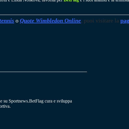
tennis
o
Quote Wimbledon Online
, puoi visitare la
pag
he su Sportnews.BetFlag cura e sviluppa
rtiva.