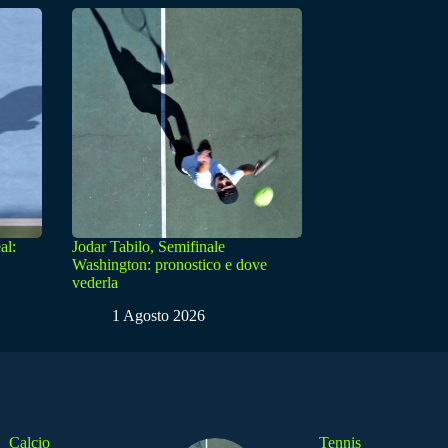
al:
Jodar Tabilo, Semifinale
Washington: pronostico e dove
vederla
1 Agosto 2026
Calcio
Tennis