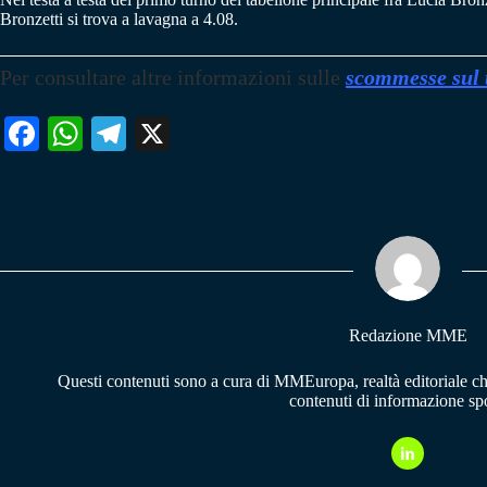
Bronzetti si trova a lavagna a 4.08.
Per consultare altre informazioni sulle
scommesse sul 
Fa
W
Te
X
ce
ha
le
bo
ts
gr
ok
A
a
pp
m
Redazione MME
Questi contenuti sono a cura di MMEuropa, realtà editoriale c
contenuti di informazione spo