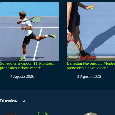
Sonego Griekspoor, 1T Montreal:
Berrettini Navone, 1T Montre
pronostico e dove vederla
pronostico e dove vederla
4 Agosto 2026
3 Agosto 2026
Di tendenza
Calcio