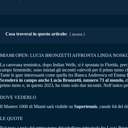
Cosa troverai in questo articolo:
mostra
MIAMI OPEN: LUCIA BRONZETTI AFFRONTA LINDA NOSK
La carovana tennistica, dopo Indian Wells, si è spostata in Florida, pre
campo femminile, sono iniziati gli incontri valevoli per il primo turno 
Tante le gare interessanti come quella fra Bianca Andreescu ed Emma R
Scenderà in campo anche Lucia Bronzetti, numero 73 al mondo, c
primo turno e, in questo 2023, ha vinto solo due incontri. Nell’unico prec
DOVE VEDERLO
Il Masters 1000 di Miami sarà visibile su
Supertennis
, canale 64 del di
LE QUOTE
Nel testa a testa del primo turno del tabellone principale fra Lucia Bro