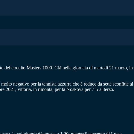
te del circuito Masters 1000. Già nella giornata di martedì 21 marzo, in
molto negativo per la tennista azzurra che è reduce da sette sconfitte al
bre 2021, vittoria, in rimonta, per la Noskova per 7-5 al terzo.
ta ceca, la cui vittoria è bancata a 1.20, mentre il successo di Lucia