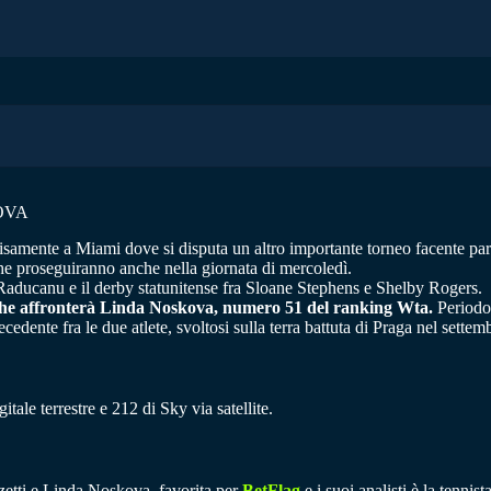
OVA
cisamente a Miami dove si disputa un altro importante torneo facente par
che proseguiranno anche nella giornata di mercoledì.
aducanu e il derby statunitense fra Sloane Stephens e Shelby Rogers.
he affronterà Linda Noskova, numero 51 del ranking Wta.
Periodo 
edente fra le due atlete, svoltosi sulla terra battuta di Praga nel settem
gitale terrestre e 212 di Sky via satellite.
nzetti e Linda Noskova, favorita per
BetFlag
e i suoi analisti è la tennis