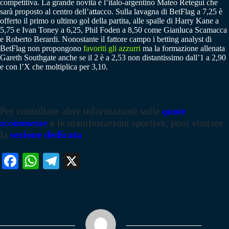
competitiva. La grande novità è l’italo-argentino Mateo Retegui che
sarà proposto al centro dell’attacco. Sulla lavagna di BetFlag a 7,25 è
offerto il primo o ultimo gol della partita, alle spalle di Harry Kane a
5,75 e Ivan Toney a 6,25, Phil Foden a 8,50 come Gianluca Scamacca
e Roberto Berardi. Nonostante il fattore campo i betting analyst di
BetFlag non propongono
favoriti gli azzurri
ma la formazione allenata
Gareth Southgate anche se il 2 è a 2,53 non distantissimo dall’1 a 2,90
e con l’X che moltiplica per 3,10.
Per consultare altre informazioni sulle
quote
scommesse
e le manifestazioni sportive, puoi visitare
la
sezione dedicata
Fa
W
Te
X
ce
ha
le
bo
ts
gr
ok
A
a
pp
m