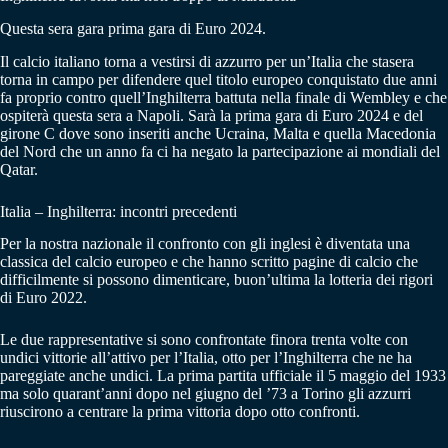
Questa sera gara prima gara di Euro 2024.
Il calcio italiano torna a vestirsi di azzurro per un’Italia che stasera
torna in campo per difendere quel titolo europeo conquistato due anni
fa proprio contro quell’Inghilterra battuta nella finale di Wembley e che
ospiterà questa sera a Napoli. Sarà la prima gara di Euro 2024 e del
girone C dove sono inseriti anche Ucraina, Malta e quella Macedonia
del Nord che un anno fa ci ha negato la partecipazione ai mondiali del
Qatar.
Italia – Inghilterra: incontri precedenti
Per la nostra nazionale il confronto con gli inglesi è diventata una
classica del calcio europeo e che hanno scritto pagine di calcio che
difficilmente si possono dimenticare, buon’ultima la lotteria dei rigori
di Euro 2022.
Le due rappresentative si sono confrontate finora trenta volte con
undici vittorie all’attivo per l’Italia, otto per l’Inghilterra che ne ha
pareggiate anche undici. La prima partita ufficiale il 5 maggio del 1933
ma solo quarant’anni dopo nel giugno del ’73 a Torino gli azzurri
riuscirono a centrare la prima vittoria dopo otto confronti.