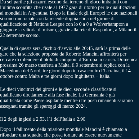
Da sei partite gli azzurri escono dal terreno di gioco imbattuti con
l’ultima sconfitta che risale al 1977 gara di ritorno per le qualificazioni
ai mondiali in Argentina. Dopo la finale degli Europei le due nazionali
si sono rincrociate con la recente doppia sfida nel girone di
qualificazione di Nations League con lo 0 a 0 a Wolverhampton a
giugno e la vittoria di misura, grazie alla rete di Raspadori, a Milano il
22 settembre scorso.
Quella di questa sera, fischio d’avvio alle 20:45, sarà la prima delle
gare che la selezione proposta da Roberto Mancini affronterà per
cercare di difendere il titolo di campioni d’Europa in carica. Domenica
prossima 26 marzo trasferta a Malta, il 9 settembre si replica con la
Macedonia del Nord, tre giorni dopo in casa contro l’Ucraina, il 14
ottobre contro Malta e tre giorni dopo Inghilterra – Italia.
Le dieci vincitrici dei gironi e le dieci seconde classificate si
qualificano direttamente alla fase finale. La Germania è già
qualificata come Paese ospitante mentre i tre posti rimanenti saranno
assegnati tramite gli spareggi di marzo 2024.
Il 2 degli inglesi a 2,53, l’1 dell’Italia a 2,90
Dopo il fallimento della missione mondiale Mancini è chiamato a
rifondare una squadra che possa tornare ad essere nuovamente