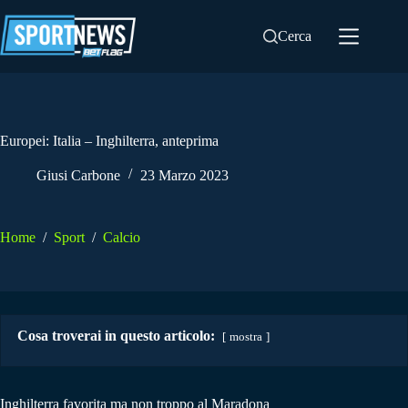
Salta
al
Cerca
contenuto
Europei: Italia – Inghilterra, anteprima
Giusi Carbone
23 Marzo 2023
Home
/
Sport
/
Calcio
Cosa troverai in questo articolo:
mostra
Inghilterra favorita ma non troppo al Maradona