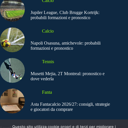
Calcio
Jupiler League, Club Brugge Kortrijk:
probabili formazioni e pronostico
Calcio
Napoli Osasuna, amichevole: probabili
formazioni e pronostico
Tennis
Musetti Mejia, 2T Montreal: pronostico e
dove vederla
Fanta
Asta Fantacalcio 2026/27: consigli, strategie
e giocatori da comprare
Questo sito utilizza cookie propri e di terzi per migliorare i
SportNews.BetFlag -
Copyright © 2025