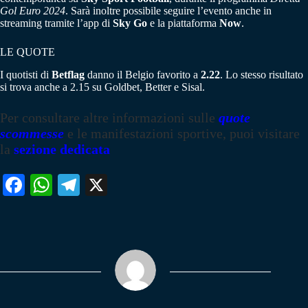
Gol Euro 2024
. Sarà inoltre possibile seguire l’evento anche in
streaming tramite l’app di
Sky Go
e la piattaforma
Now
.
LE QUOTE
I quotisti di
Betflag
danno il Belgio favorito a
2.22
. Lo stesso risultato
si trova anche a 2.15 su Goldbet, Better e Sisal.
Per consultare altre informazioni sulle
quote
scommesse
e le manifestazioni sportive, puoi visitare
la
sezione dedicata
Fa
W
Te
X
ce
ha
le
bo
ts
gr
ok
A
a
pp
m