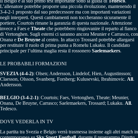
Il Belgio è al suo primo test importante sotto la guida di
Tedesco
.
L’allenatore potrebbe proporre una piccola rivoluzione, mantenendo il
3-4-2-1 proposto dal suo predecessore ma con importanti variazioni
negli interpreti. Questi cambiamenti non toccheranno sicuramente il
portiere, Courtois rimane la garanzia di questa nazionale. Attenzione
invece a Faes e
Theate
che potrebbero ringiovanire il reparto al fianco
di Vertonghen. Sugli esterni ci saranno ancora Meunier e Carrasco, con
Onana e
De Bruyne
al centro. In attacco Trossard potrebbe allargarsi
per restituire il ruolo di prima punta a Romelu Lukaku. Il candidato
principale per l’ultima maglia resta il rossonero
Saelemaekers
.
LE PROBABILI FORMAZIONI
SVEZIA (4-4-2)
: Olsen; Andersson, Lindelof, Hien, Augustinsson;
Claesson, Olsson, Svanberg, Forsberg; Kulusevski, Ibrahimovic.
All
.
Andersson.
BELGIO (3-4-2-1)
: Courtois; Faes, Vertonghen, Theate; Meunier,
Onana, De Bruyne, Carrasco; Saelemaekers, Trossard; Lukaku.
All
.
Tedesco.
DOVE VEDERLA IN TV
La partita tra Svezia e Belgio verrà trasmessa insieme agli altri match in
contemporanea su
Sky Sport Football
, durante il programma
Diretta