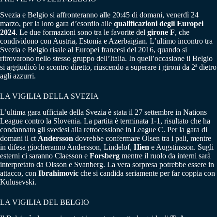
Svezia e Belgio si affronteranno alle 20:45 di domani, venerdì 24
marzo, per la loro gara d’esordio alle
qualificazioni degli Europei
2024
. Le due formazioni sono tra le favorite del
girone F
, che
condividono con Austria, Estonia e Azerbaigian. L’ultimo incontro tra
Svezia e Belgio risale al Europei francesi del 2016, quando si
ritrovarono nello stesso gruppo dell’Italia. In quell’occasione il Belgio
si aggiudicò lo scontro diretto, riuscendo a superare i gironi da 2ª dietro
agli azzurri.
LA VIGILIA DELLA SVEZIA
L’ultima gara ufficiale della Svezia è stata il 27 settembre in Nations
League contro la Slovenia. La partita è terminata 1-1, risultato che ha
condannato gli svedesi alla retrocessione in League C. Per la gara di
domani il ct
Andersson
dovrebbe confermare Olsen tra i pali, mentre
in difesa giocheranno Andersson, Lindelof,
Hien
e Augstinsson. Sugli
esterni ci saranno Claesson e
Forsberg
mentre il ruolo da interni sarà
interpretato da Olsson e Svanberg. La vera sorpresa potrebbe essere in
attacco, con
Ibrahimovic
che si candida seriamente per far coppia con
Kulusevski.
LA VIGILIA DEL BELGIO