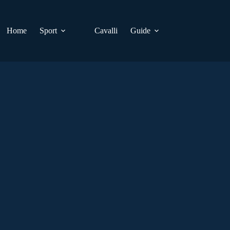
Home
Sport
Cavalli
Guide