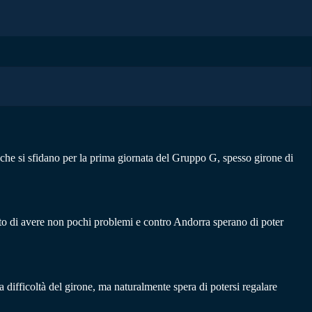
che si sfidano per la prima giornata del Gruppo G, spesso girone di
to di avere non pochi problemi e contro Andorra sperano di poter
difficoltà del girone, ma naturalmente spera di potersi regalare