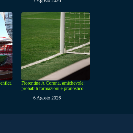
7 Agosto 2026
enfica
Fiorentina A Coruna, amichevole:
probabili formazioni e pronostico
6 Agosto 2026