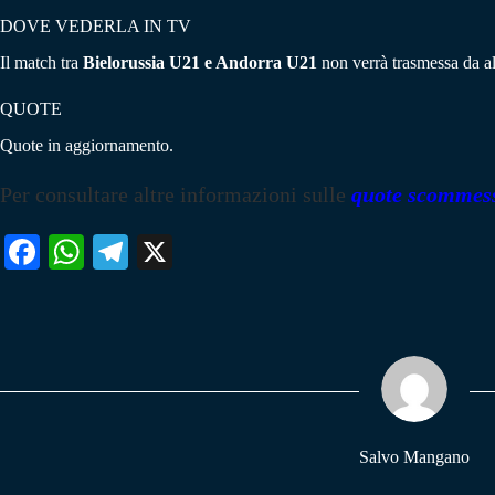
DOVE VEDERLA IN TV
Il match tra
Bielorussia U21 e Andorra U21
non verrà trasmessa da al
QUOTE
Quote in aggiornamento.
Per consultare altre informazioni sulle
quote scommes
Fa
W
Te
X
ce
ha
le
bo
ts
gr
ok
A
a
pp
m
Salvo Mangano