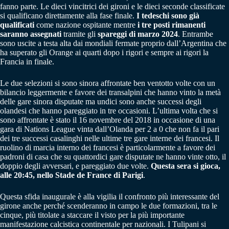
fanno parte. Le dieci vincitrici dei gironi e le dieci seconde classificate
si qualificano direttamente alla fase finale.
I tedeschi sono già
qualificati
come nazione ospitante mentre
i tre posti rimanenti
saranno assegnati
tramite gli
spareggi di marzo 2024
. Entrambe
sono uscite a testa alta dai mondiali fermate proprio dall’Argentina che
ha superato gli Orange ai quarti dopo i rigori e sempre ai rigori la
Francia in finale.
Le due selezioni si sono sinora affrontate ben ventotto volte con un
bilancio leggermente e favore dei transalpini che hanno vinto la metà
delle gare sinora disputate ma undici sono anche successi degli
olandesi che hanno pareggiato in tre occasioni. L’ultima volta che si
sono affrontate è stato il 16 novembre del 2018 in occasione di una
gara di Nations League vinta dall’Olanda per 2 a 0 che non fa il pari
dei tre successi casalinghi nelle ultime tre gare interne dei francesi. Il
ruolino di marcia interno dei francesi è particolarmente a favore dei
padroni di casa che su quattordici gare disputate ne hanno vinte otto, il
doppio degli avversari, e pareggiato due volte.
Questa sera si gioca,
alle 20:45, nello Stade de France di Parigi
.
Questa sfida inaugurale è alla vigilia il confronto più interessante del
girone anche perché scenderanno in campo le due formazioni, tra le
cinque, più titolate a staccare il visto per la più importante
manifestazione calcistica continentale per nazionali. I Tulipani si