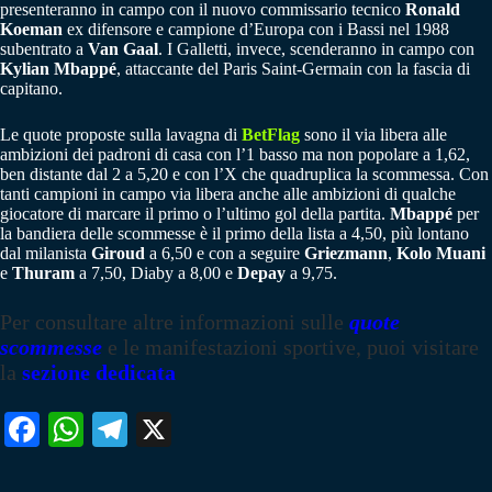
presenteranno in campo con il nuovo commissario tecnico
Ronald
Koeman
ex difensore e campione d’Europa con i Bassi nel 1988
subentrato a
Van Gaal
. I Galletti, invece, scenderanno in campo con
Kylian Mbappé
, attaccante del Paris Saint-Germain con la fascia di
capitano.
Le quote proposte sulla lavagna di
BetFlag
sono il via libera alle
ambizioni dei padroni di casa con l’1 basso ma non popolare a 1,62,
ben distante dal 2 a 5,20 e con l’X che quadruplica la scommessa. Con
tanti campioni in campo via libera anche alle ambizioni di qualche
giocatore di marcare il primo o l’ultimo gol della partita.
Mbappé
per
la bandiera delle scommesse è il primo della lista a 4,50, più lontano
dal milanista
Giroud
a 6,50 e con a seguire
Griezmann
,
Kolo Muani
e
Thuram
a 7,50, Diaby a 8,00 e
Depay
a 9,75.
Per consultare altre informazioni sulle
quote
scommesse
e le manifestazioni sportive, puoi visitare
la
sezione dedicata
Fa
W
Te
X
ce
ha
le