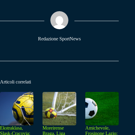
bo
ts
gr
ok
A
a
pp
m
Redazione SportNews
Articoli correlati
Ekstraklasa,
Moreirense
Amichevole,
Slask-Cracovia:
Braga, Liga
Frosinone Lazio: