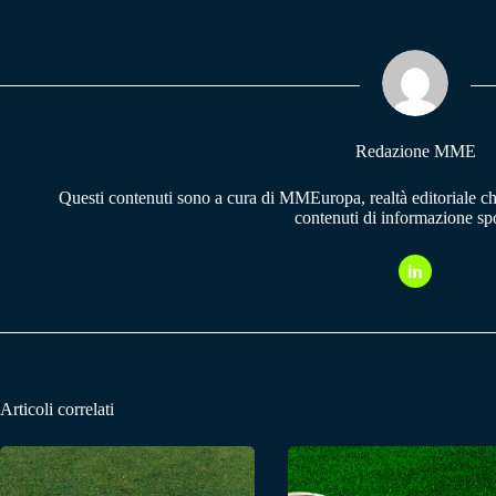
bo
ts
gr
ok
A
a
pp
m
Redazione MME
Questi contenuti sono a cura di MMEuropa, realtà editoriale c
contenuti di informazione spo
Articoli correlati