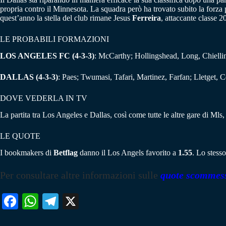
propria contro il Minnesota. La squadra però ha trovato subito la forz
quest’anno la stella del club rimane Jesus
Ferreira
, attaccante classe 2
LE PROBABILI FORMAZIONI
LOS ANGELES FC (4-3-3)
: McCarthy; Hollingshead, Long, Chiellin
DALLAS (4-3-3)
: Paes; Twumasi, Tafari, Martinez, Farfan; Lletget, C
DOVE VEDERLA IN TV
La partita tra Los Angeles e Dallas, così come tutte le altre gare di Mls
LE QUOTE
I bookmakers di
Betflag
danno il Los Angels favorito a
1.55
. Lo stesso
Per consultare altre informazioni sulle
quote scommes
Fa
W
Te
X
ce
ha
le