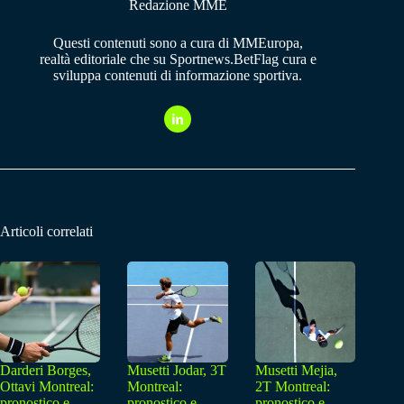
Redazione MME
Questi contenuti sono a cura di MMEuropa,
realtà editoriale che su Sportnews.BetFlag cura e
sviluppa contenuti di informazione sportiva.
Articoli correlati
Darderi Borges,
Musetti Jodar, 3T
Musetti Mejia,
Ottavi Montreal:
Montreal:
2T Montreal:
pronostico e
pronostico e
pronostico e