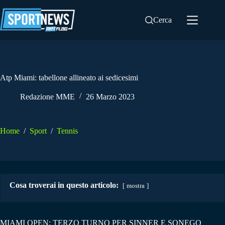
Salta
al
Cerca
contenuto
Atp Miami: tabellone allineato ai sedicesimi
Redazione MME
26 Marzo 2023
Home
/
Sport
/
Tennis
Cosa troverai in questo articolo:
mostra
MIAMI OPEN: TERZO TURNO PER SINNER E SONEGO