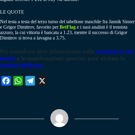
LE QUOTE
Nel testa a testa del terzo turno del tabellone maschile fra Jannik Sinner
e Grigor Dimitrov, favorito per
BetFlag
e i suoi analisti è il tennista
azzuro, la cui vittoria è bancata a 1.23, mentre il successo di Grigor
Dimitrov si trova a lavagna a 3.75.
Per consultare altre informazioni sulle
scommesse sul
tennis
e le manifestazioni sportive, puoi visitare la
sezione dedicata
Fa
W
Te
X
ce
ha
le
bo
ts
gr
ok
A
a
pp
m