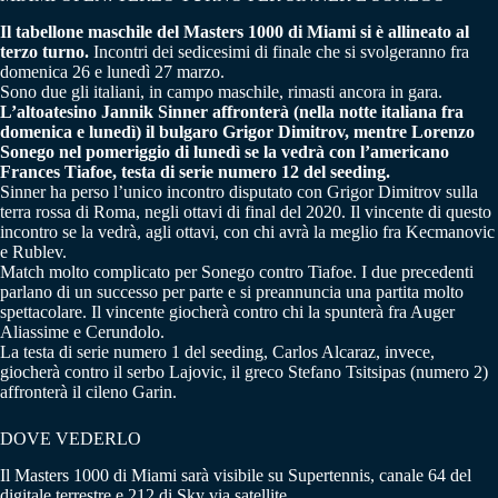
Il tabellone maschile del Masters 1000 di Miami si è allineato al
terzo turno.
Incontri dei sedicesimi di finale che si svolgeranno fra
domenica 26 e lunedì 27 marzo.
Sono due gli italiani, in campo maschile, rimasti ancora in gara.
L’altoatesino Jannik Sinner affronterà (nella notte italiana fra
domenica e lunedì) il bulgaro Grigor Dimitrov, mentre Lorenzo
Sonego nel pomeriggio di lunedì se la vedrà con l’americano
Frances Tiafoe, testa di serie numero 12 del seeding.
Sinner ha perso l’unico incontro disputato con Grigor Dimitrov sulla
terra rossa di Roma, negli ottavi di final del 2020. Il vincente di questo
incontro se la vedrà, agli ottavi, con chi avrà la meglio fra Kecmanovic
e Rublev.
Match molto complicato per Sonego contro Tiafoe. I due precedenti
parlano di un successo per parte e si preannuncia una partita molto
spettacolare. Il vincente giocherà contro chi la spunterà fra Auger
Aliassime e Cerundolo.
La testa di serie numero 1 del seeding, Carlos Alcaraz, invece,
giocherà contro il serbo Lajovic, il greco Stefano Tsitsipas (numero 2)
affronterà il cileno Garin.
DOVE VEDERLO
Il Masters 1000 di Miami sarà visibile su Supertennis, canale 64 del
digitale terrestre e 212 di Sky via satellite.