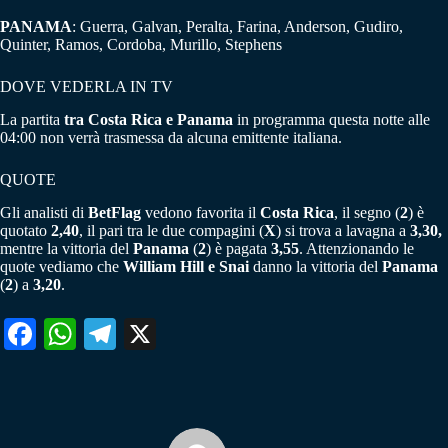
PANAMA
: Guerra, Galvan, Peralta, Farina, Anderson, Gudiro,
Quinter, Ramos, Cordoba, Murillo, Stephens
DOVE VEDERLA IN TV
La partita
tra Costa Rica e Panama
in programma questa notte alle
04:00 non verrà trasmessa da alcuna emittente italiana.
QUOTE
Gli analisti di
BetFlag
vedono favorita il
Costa Rica
, il segno (
2
) è
quotato
2,40
, il pari tra le due compagini (
X
) si trova a lavagna a
3,30,
mentre la vittoria del
Panama
(
2
) è pagata
3,55
. Attenzionando le
quote vediamo che
William Hill e Snai
danno la vittoria del
Panama
(
2
) a
3,20
.
Fa
W
Te
X
ce
ha
le
bo
ts
gr
ok
A
a