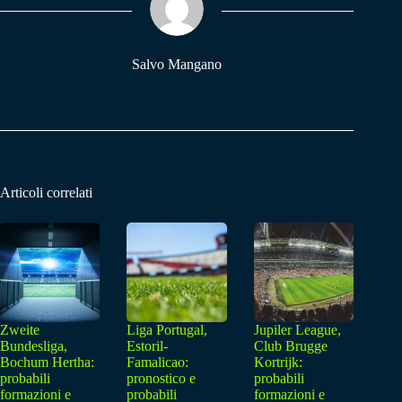
pp
m
Salvo Mangano
Articoli correlati
Zweite
Liga Portugal,
Jupiler League,
Bundesliga,
Estoril-
Club Brugge
Bochum Hertha:
Famalicao:
Kortrijk:
probabili
pronostico e
probabili
formazioni e
probabili
formazioni e