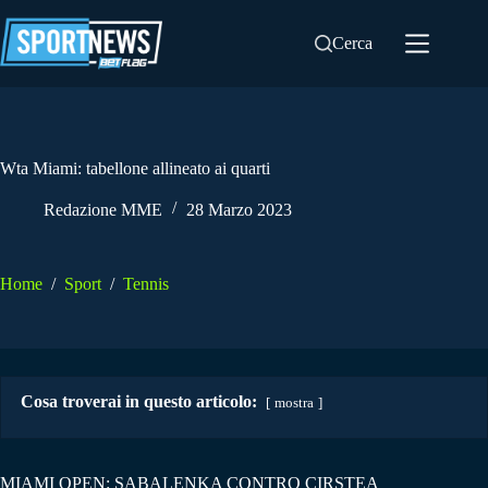
Salta
al
Cerca
contenuto
Wta Miami: tabellone allineato ai quarti
Redazione MME
28 Marzo 2023
Home
/
Sport
/
Tennis
Cosa troverai in questo articolo:
mostra
MIAMI OPEN: SABALENKA CONTRO CIRSTEA