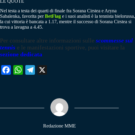
LE QUOTE
Nel testa a testa dei quarti di finale fra Sorana Cirstea e Aryna
Sabalenka, favorita per
BetFlag
e i suoi analisti è la tennista bielorussa,
la cui vittoria è bancata a 1.17, mentre il successo di Sorana Cirstea si
trova a lavagna a 4.45.
Per consultare altre informazioni sulle
scommesse sul
tennis
e le manifestazioni sportive, puoi visitare la
sezione dedicata
Fa
W
Te
X
ce
ha
le
bo
ts
gr
ok
A
a
pp
m
Redazione MME