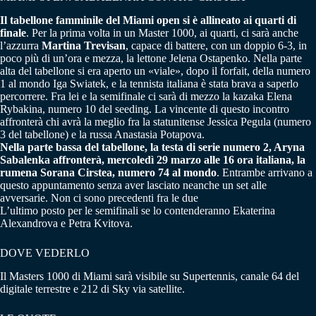
Il tabellone famminile del Miami open si è allineato ai quarti di
finale
. Per la prima volta in un Master 1000, ai quarti, ci sarà anche
l’azzurra
Martina Trevisan
, capace di battere, con un doppio 6-3, in
poco più di un’ora e mezza, la lettone Jelena Ostapenko. Nella parte
alta del tabellone si era aperto un «viale», dopo il forfait, della numero
1 al mondo Iga Swiatek, e la tennista italiana è stata brava a saperlo
percorrere. Fra lei e la semifinale ci sarà di mezzo la kazaka Elena
Rybakina, numero 10 del seeding. La vincente di questo incontro
affronterà chi avrà la meglio fra la statunitense Jessica Pegula (numero
3 del tabellone) e la russa Anastasia Potapova.
Nella parte bassa del tabellone, la testa di serie numero 2, Aryna
Sabalenka affronterà, mercoledì 29 marzo alle 16 ora italiana, la
rumena Sorana Cirstea, numero 74 al mondo
. Entrambe arrivano a
questo appuntamento senza aver lasciato neanche un set alle
avversarie. Non ci sono precedenti fra le due
L’ultimo posto per le semifinali se lo contenderanno Ekaterina
Alexandrova e Petra Kvitova.
DOVE VEDERLO
Il Masters 1000 di Miami sarà visibile su Supertennis, canale 64 del
digitale terrestre e 212 di Sky via satellite.