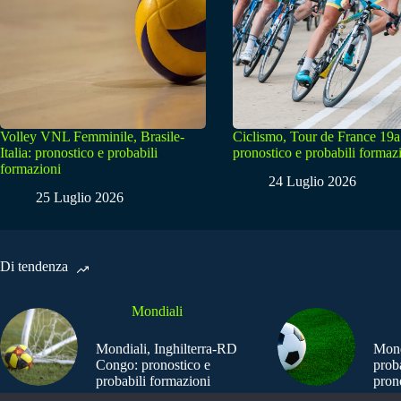
Volley VNL Femminile, Brasile-
Ciclismo, Tour de France 19a
Italia: pronostico e probabili
pronostico e probabili formaz
formazioni
24 Luglio 2026
25 Luglio 2026
Di tendenza
Mondiali
Mondiali, Inghilterra-RD
Mond
Congo: pronostico e
prob
probabili formazioni
pron