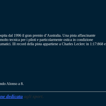
spita dal 1996 il gran premio d’Australia. Una pista affascinante
molto tecnica per i piloti e particolarmente ostica in condizione
atici. IIl record della pista appartiene a Charles Leclerc in 1:17:868 e
nando Alonso a 8.
one dedicata
agli sport.