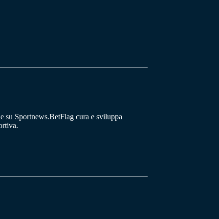
he su Sportnews.BetFlag cura e sviluppa
rtiva.