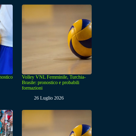
nostico
Volley VNL Femminile, Turchia-
Brasile: pronostico e probabili
formazioni
26 Luglio 2026