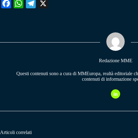
Fa
W
Te
X
ce
ha
le
bo
ts
gr
ok
A
a
pp
m
Redazione MME
Questi contenuti sono a cura di MMEuropa, realtà editoriale c
contenuti di informazione spo
Articoli correlati