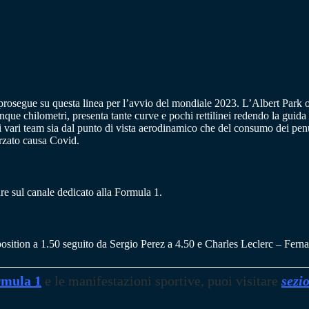
 prosegue su questa linea per l’avvio del mondiale 2023. L’Albert Park o
nque chilometri, presenta tante curve e pochi rettilinei redendo la guida 
 vari team sia dal punto di vista aerodinamico che del consumo dei penum
rzato causa Covid.
re sul canale dedicato alla Formula 1.
e position a 1.50 seguito da Sergio Perez a 4.50 e Charles Leclerc – Fer
mula 1
e le manifestazioni sportive, puoi visitare
sezi