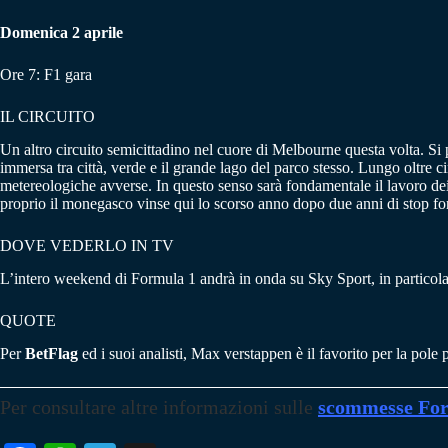
Domenica 2 aprile
Ore 7: F1 gara
IL CIRCUITO
Un altro circuito semicittadino nel cuore di Melbourne questa volta. Si
immersa tra città, verde e il grande lago del parco stesso. Lungo oltre ci
metereologiche avverse. In questo senso sarà fondamentale il lavoro dei
proprio il monegasco vinse qui lo scorso anno dopo due anni di stop fo
DOVE VEDERLO IN TV
L’intero weekend di Formula 1 andrà in onda su Sky Sport, in particola
QUOTE
Per
BetFlag
ed i suoi analisti, Max verstappen è il favorito per la pol
Per consultare altre informazioni sulle
scommesse For