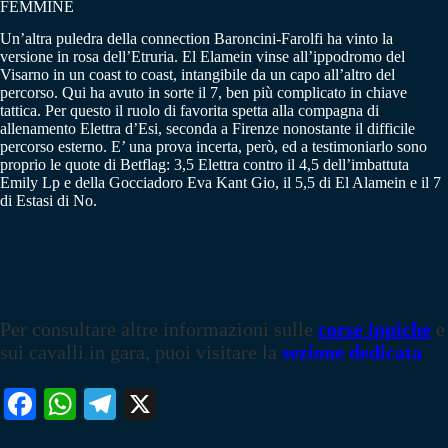
FEMMINE
Un’altra puledra della connection Baroncini-Farolfi ha vinto la
versione in rosa dell’Etruria. El Elamein vinse all’ippodromo del
Visarno in un coast to coast, intangibile da un capo all’altro del
percorso. Qui ha avuto in sorte il 7, ben più complicato in chiave
tattica. Per questo il ruolo di favorita spetta alla compagna di
allenamento Elettra d’Esi, seconda a Firenze nonostante il difficile
percorso esterno. E’ una prova incerta, però, ed a testimoniarlo sono
proprio le quote di Betflag: 3,5 Elettra contro il 4,5 dell’imbattuta
Emily Lp e della Gocciadoro Eva Kant Gio, il 5,5 di El Alamein e il 7
di Estasi di No.
Per consultare altre informazioni sulle
corse ippiche
e
sui cavalli in gara, puoi visitare la
sezione dedicata
Fa
W
Te
X
ce
ha
le