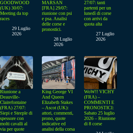
GOODWOOD
MARSAN
27/07: tanti
(UK) 30/07:
[FRA] 29/07:
partenti per un
Meeting da top
riunione con psi
lunedì di corse
races
e psa. Analisi
con arrivi da
delle corse e
quota alta
29 Luglio
pronostici.
2026
27 Luglio
28 Luglio
2026
2026
Riunione a
King George VI
WoW!! VICHY
Deauville-
And Queen
(FRA) –
Clairefontaine
Elizabeth Stakes
COMMENTI E
(FRA) 27/07:
– Ascot (UK):
PRONOSTICI:
Siepi e Steeple di
attori, commenti,
Sabato 25 luglio
spessore con
prono, quote
2026 – Riunione
molti cavalli al
indicative ed
di 8 corse
via per quote
analisi della corsa