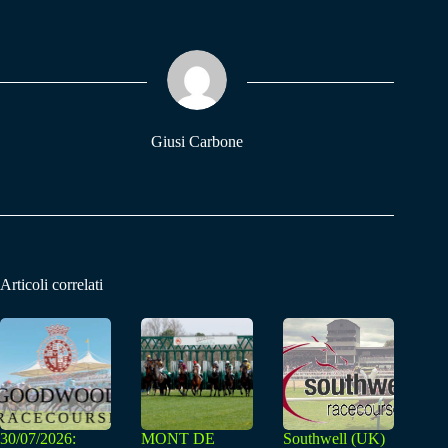
bo
ts
gr
ok
A
a
pp
m
Giusi Carbone
Articoli correlati
30/07/2026:
MONT DE
Southwell (UK)