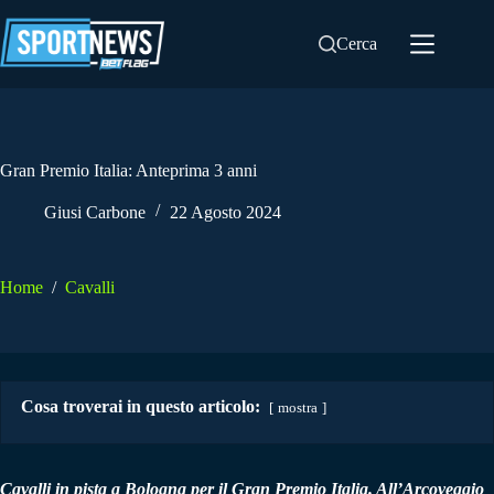
Salta
al
Cerca
contenuto
Gran Premio Italia: Anteprima 3 anni
Giusi Carbone
22 Agosto 2024
Home
/
Cavalli
Cosa troverai in questo articolo:
mostra
Cavalli in pista a Bologna per il Gran Premio Italia. All’Arcoveggio