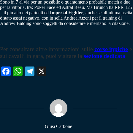
Sono in 7 al via per un possibile o quantomeno probabile match a due
per la vittoria, tra: Poker Face ed Astral Beau. Ma Brunch ha RPR 125
– il più alto dei partenti ed
Imperial Fighter
, anche se all’ultima uscita
è stato assai negativo, con in sella Andrea Atzeni per il training di
Andrew Balding sono soggetti da considerare e meritano la citazione.
Per consultare altre informazioni sulle
corse ippiche
e
sui cavalli in gara, puoi visitare la
sezione dedicata
Fa
W
Te
X
ce
ha
le
bo
ts
gr
ok
A
a
pp
m
Giusi Carbone