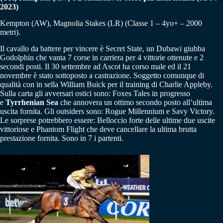
2023)
Kempton (AW), Magnolia Stakes (LR) (Classe 1 – 4yo+ – 2000
metri).
Il cavallo da battere per vincere è Secret State, un Dubawi giubba
Godolphin che vanta 7 corse in carriera per 4 vittorie ottenute e 2
secondi posti. Il 30 settembre ad Ascot ha corso male ed il 21
novembre è stato sottoposto a castrazione. Soggetto comunque di
qualità con in sella William Buick per il training di Charlie Appleby.
Sulla carta gli avversari ostici sono: Foxes Tales in progresso
e
Tyrrhenian Sea
che annovera un ottimo secondo posto all’ultima
uscita fornita. Gli outsiders sono: Rogue Millennium e Savy Victory.
Le sorprese potrebbero essere: Belloccio forte delle ultime due uscite
vittoriose e Phantom Flight che deve cancellare la ultima brutta
prestazione fornita. Sono in 7 i partenti.