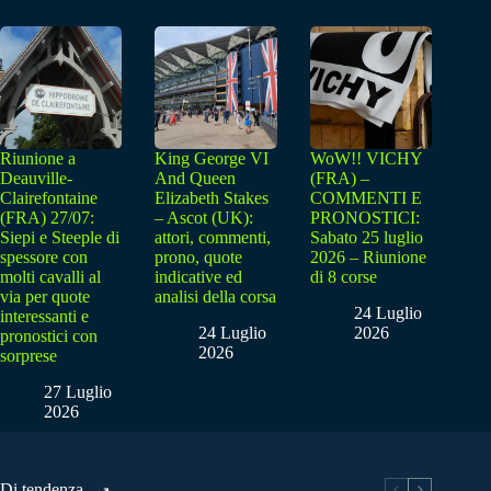
Riunione a
King George VI
WoW!! VICHY
Deauville-
And Queen
(FRA) –
Clairefontaine
Elizabeth Stakes
COMMENTI E
(FRA) 27/07:
– Ascot (UK):
PRONOSTICI:
Siepi e Steeple di
attori, commenti,
Sabato 25 luglio
spessore con
prono, quote
2026 – Riunione
molti cavalli al
indicative ed
di 8 corse
via per quote
analisi della corsa
24 Luglio
interessanti e
24 Luglio
2026
pronostici con
2026
sorprese
27 Luglio
2026
Di tendenza