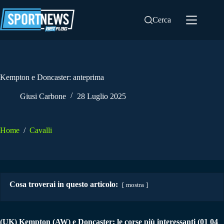
Salta
al
Cerca
contenuto
Kempton e Doncaster: anteprima
Giusi Carbone
28 Luglio 2025
Home
/
Cavalli
Cosa troverai in questo articolo:
mostra
(UK) Kempton (AW) e Doncaster: le corse più interessanti (01 04