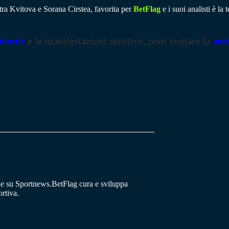
etra Kvitova e Sorana Cirstea, favorita per
BetFlag
e i suoi analisti è la
tennis
e le manifestazioni sportive, puoi visitare la
sez
he su Sportnews.BetFlag cura e sviluppa
rtiva.