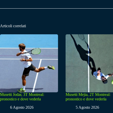
Articoli correlati
Musetti Jodar, 3T Montreal:
Musetti Mejia, 2T Montreal:
pronostico e dove vederla
pronostico e dove vederla
6 Agosto 2026
5 Agosto 2026