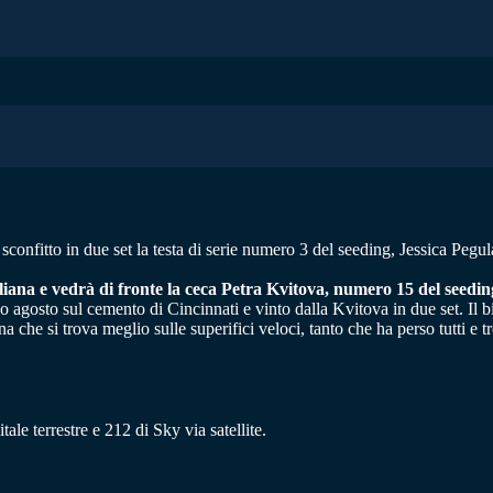
ha sconfitto in due set la testa di serie numero 3 del seeding, Jessica Peg
taliana e vedrà di fronte la ceca Petra Kvitova, numero 15 del see
o agosto sul cemento di Cincinnati e vinto dalla Kvitova in due set. Il bil
he si trova meglio sulle superifici veloci, tanto che ha perso tutti e tre 
ale terrestre e 212 di Sky via satellite.