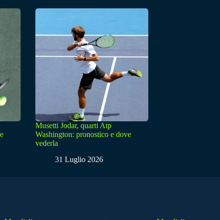
Musetti Jodar, quarti Atp
ve
Washington: pronostico e dove
vederla
31 Luglio 2026