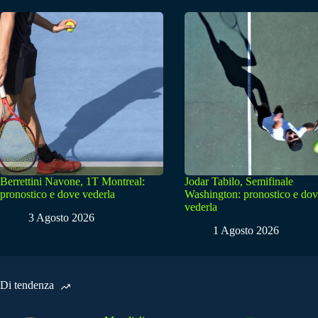
Berrettini Navone, 1T Montreal:
Jodar Tabilo, Semifinale
pronostico e dove vederla
Washington: pronostico e do
vederla
3 Agosto 2026
1 Agosto 2026
Di tendenza