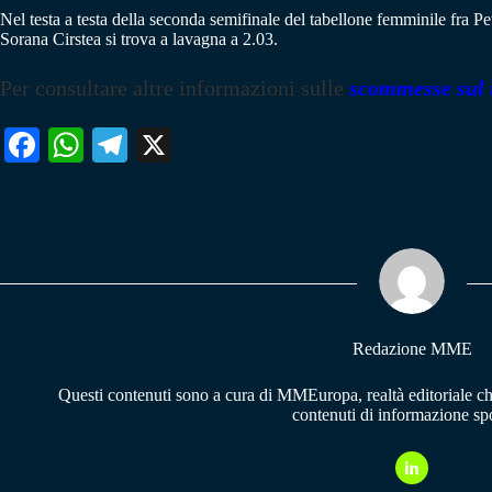
Nel testa a testa della seconda semifinale del tabellone femminile fra P
Sorana Cirstea si trova a lavagna a 2.03.
Per consultare altre informazioni sulle
scommesse sul 
Fa
W
Te
X
ce
ha
le
bo
ts
gr
ok
A
a
pp
m
Redazione MME
Questi contenuti sono a cura di MMEuropa, realtà editoriale c
contenuti di informazione spo