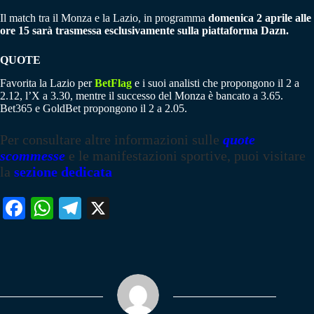
Il match tra il Monza e la Lazio, in programma
domenica 2 aprile alle
ore 15 sarà trasmessa esclusivamente sulla piattaforma Dazn.
QUOTE
Favorita la Lazio per
BetFlag
e i suoi analisti che propongono il 2 a
2.12, l’X a 3.30, mentre il successo del Monza è bancato a 3.65.
Bet365 e GoldBet propongono il 2 a 2.05.
Per consultare altre informazioni sulle
quote
scommesse
e le manifestazioni sportive, puoi visitare
la
sezione dedicata
Fa
W
Te
X
ce
ha
le
bo
ts
gr
ok
A
a
pp
m