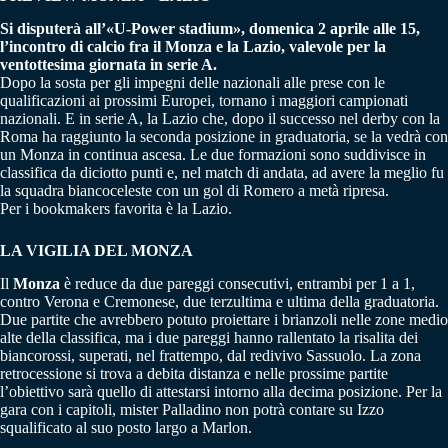
Si disputerà all’«U-Power stadium», domenica 2 aprile alle 15,
l’incontro di calcio fra il Monza e la Lazio, valevole per la
ventottesima giornata in serie A.
Dopo la sosta per gli impegni delle nazionali alle prese con le
qualificazioni ai prossimi Europei, tornano i maggiori campionati
nazionali. E in serie A, la Lazio che, dopo il successo nel derby con la
Roma ha raggiunto la seconda posizione in graduatoria, se la vedrà con
un Monza in continua ascesa. Le due formazioni sono suddivisce in
classifica da diciotto punti e, nel match di andata, ad avere la meglio fu
la squadra biancoceleste con un gol di Romero a metà ripresa.
Per i bookmakers favorita è la Lazio.
LA VIGILIA DEL MONZA
Il
Monza
è reduce da due pareggi consecutivi, entrambi per 1 a 1,
contro Verona e Cremonese, due terzultima e ultima della graduatoria.
Due partite che avrebbero potuto proiettare i brianzoli nelle zone medio
alte della classifica, ma i due pareggi hanno rallentato la risalita dei
biancorossi, superati, nel frattempo, dal redivivo Sassuolo. La zona
retrocessione si trova a debita distanza e nelle prossime partite
l’obiettivo sarà quello di attestarsi intorno alla decima posizione. Per la
gara con i capitoli, mister Palladino non potrà contare su Izzo
squalificato al suo posto largo a Marlon.