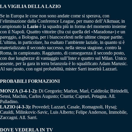
LA VIGILIA DELLA LAZIO
Se in Europa le cose non sono andate come si sperava, con
l’eliminazione dalla Conference League, per mano dell’Alkmaar, in
campionato la
Lazio
è la squadra più in forma del momento insieme
con il Napoli. Quattro vittorire (fra cui quella del «Maradona») e un
pareggio, a Bologna, per i biancocelesti nelle ultime cinque partite.
L’ultima, in particolare, ha esaltato l’ambiente laziale, in quanto si è
materializzato il secondo successo, nella stessa stagione, contro la
Roma, in campionato. Raggiunto, di conseguenza il secondo posto,
con due lunghezze di vantaggio sull’Inter e quattro sul Milan. Unico
assente, per la gara in terra brianzola è lo squalificato Adam Marusic.
Al suo posto, con ogni probabilità, mister Sarri inserirà Lazzari.
PROBABILI FORMAZIONI
MONZA (3-4-1-2):
Di Gregorio; Marlon, Marì, Caldirola; Birindelli,
Sensi, Machin, Carlos Augusto; Ciurria; Caprari, Petagna. All.
Palladino.
LAZIO (4-3-3):
Provedel; Lazzari, Casale, Romagnoli, Hysaj;
Cataldi, Milinkovic-Savic, Luis Alberto; Felipe Anderson, Immobile,
Zaccagni. All. Sarri.
DOVE VEDERLA IN TV