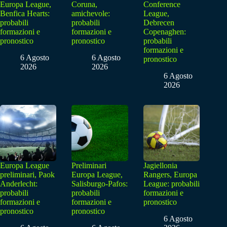
Europa League,
Coruna,
Conference
Benfica Hearts:
amichevole:
League,
probabili
probabili
Debrecen
formazioni e
formazioni e
Copenaghen:
pronostico
pronostico
probabili
formazioni e
6 Agosto
6 Agosto
pronostico
2026
2026
6 Agosto
2026
Europa League
Preliminari
Jagiellonia
preliminari, Paok
Europa League,
Rangers, Europa
Anderlecht:
Salisburgo-Pafos:
League: probabili
probabili
probabili
formazioni e
formazioni e
formazioni e
pronostico
pronostico
pronostico
6 Agosto