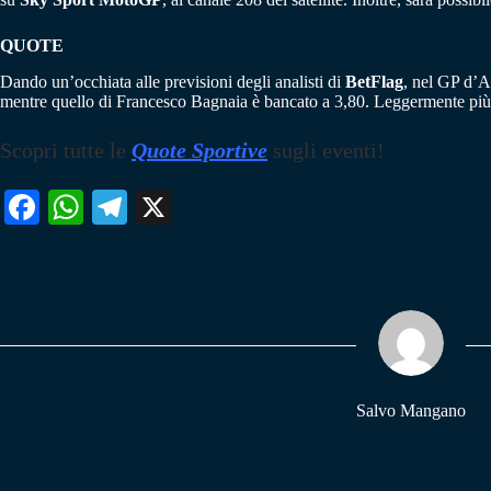
QUOTE
Dando un’occhiata alle previsioni degli analisti di
BetFlag
, nel GP d’A
mentre quello di Francesco Bagnaia è bancato a 3,80. Leggermente più d
Scopri tutte le
Quote Sportive
sugli eventi!
Fa
W
Te
X
ce
ha
le
bo
ts
gr
ok
A
a
pp
m
Salvo Mangano