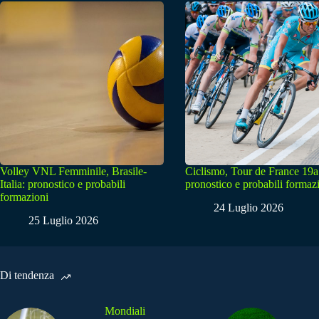
Volley VNL Femminile, Brasile-
Ciclismo, Tour de France 19a
Italia: pronostico e probabili
pronostico e probabili formaz
formazioni
24 Luglio 2026
25 Luglio 2026
Di tendenza
Mondiali