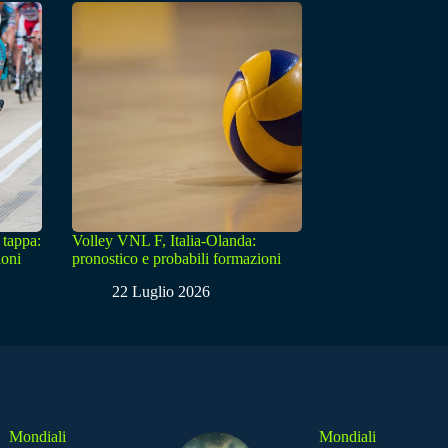
 tappa:
Volley VNL F, Italia-Olanda:
ioni
pronostico e probabili formazioni
22 Luglio 2026
Mondiali
Mondiali