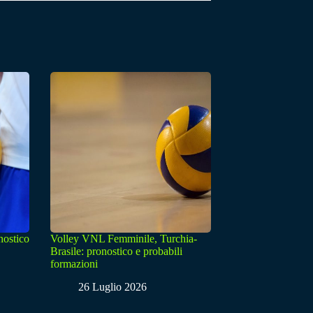
nostico
Volley VNL Femminile, Turchia-
Brasile: pronostico e probabili
formazioni
26 Luglio 2026