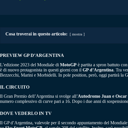
Cosa troverai in questo articolo:
mostra
PREVIEW GP D’ARGENTINA
L’edizione 2023 del Mondiale di
MotoGP
è partita a spron battuto con
è di nuovo protagonista in questi giorni con il
GP d’Argentina
. Tra ve
Bezzecchi, Marini e Morbidelli. In pole position, però, oggi partirà la
IL CIRCUITO
Il Gran Premio dell’Argentina si svolge all’
Autodromo Juan e Oscar
numero complessivo di curve pari a 16. Dopo i due anni di sospensione tr
DOVE VEDERLO IN TV
Il GP d’Argentina, valevole per il secondo appuntamento del Mondial
su
Sky Sport MotoGP
, al canale 208 del satellite. Inoltre, sarà possi