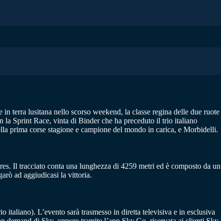
in terra lusitana nello scorso weekend, la classe regina delle due ruote
n la Sprint Race, vinta di Binder che ha preceduto il trio italiano
della prima corse stagione e campione del mondo in carica, e Morbidelli.
 Aires. Il tracciato conta una lunghezza di 4259 metri ed è composto da un
rò ad aggiudicasi la vittoria.
 italiano). L’evento sarà trasmesso in diretta televisiva e in esclusiva
 on demand di Sky, oppure tramite l’app Sky Go, riservata ai clienti Sky.