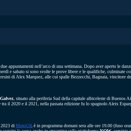
 due appuntamenti nell’arco di una settimana. Dopo aver aperto le danze 
nerdì e sabato si sono svolte le prove libere e le qualifiche, culminate co
 Gresini di Alex Marquez, alle cui spalle Bezzecchi, Bagnaia, vincitore 
 Galvez
, situato alla periferia Sud della capitale albiceleste di Buenos
a il 2020 e il 2021, nella passata edizione fu lo spagnolo Aleix Esparga
e 2023 di
MotoGP
, è in programma domani sera alle ore 19.00 (fuso orario
bile seguire la corsa anche in streaming sulla piattaforma
NOW
, servizio