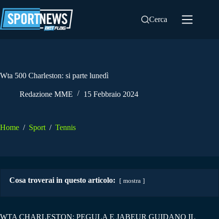
Salta
al
Cerca
contenuto
Wta 500 Charleston: si parte lunedì
Redazione MME
15 Febbraio 2024
Home
/
Sport
/
Tennis
Cosa troverai in questo articolo:
mostra
WTA CHARLESTON: PEGULA E JABEUR GUIDANO IL