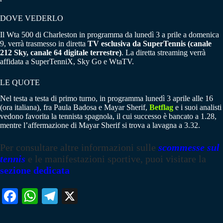
DOVE VEDERLO
Il Wta 500 di Charleston in programma da lunedì 3 a prile a domenica
9, verrà trasmesso in diretta
TV esclusiva da SuperTennis (canale
212 Sky, canale 64 digitale terrestre)
. La diretta streaming verrà
affidata a SuperTenniX, Sky Go e WtaTV.
LE QUOTE
Nel testa a testa di primo turno, in programma lunedì 3 aprile alle 16
(ora italiana), fra Paula Badosa e Mayar Sherif,
Betflag
e i suoi analisti
vedono favorita la tennista spagnola, il cui successo è bancato a 1.28,
mentre l’affermazione di Mayar Sherif si trova a lavagna a 3.32.
Per consultare altre informazioni sulle
scommesse sul
tennis
e le manifestazioni sportive, puoi visitare la
sezione dedicata
Fa
W
Te
X
ce
ha
le