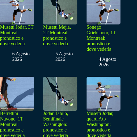
Musetti Jodar, 3T
Musetti Mejia,
Sonego
Montreal:
2T Montreal:
Griekspoor, 1T
pronostico e
pronostico e
Montreal:
dove vederla
dove vederla
pronostico e
dove vederla
6 Agosto
5 Agosto
2026
2026
4 Agosto
2026
Berrettini
Jodar Tabilo,
Musetti Jodar,
Navone, 1T
Semifinale
quarti Atp
Montreal:
Washington:
Washington:
pronostico e
pronostico e
pronostico e
dove vederla
dove vederla
dove vederla