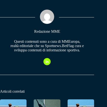
bo
ts
gr
ok
A
a
pp
m
Redazione MME
Questi contenuti sono a cura di MMEuropa,
realtà editoriale che su Sportnews.BetFlag cura e
sviluppa contenuti di informazione sportiva.
Articoli correlati