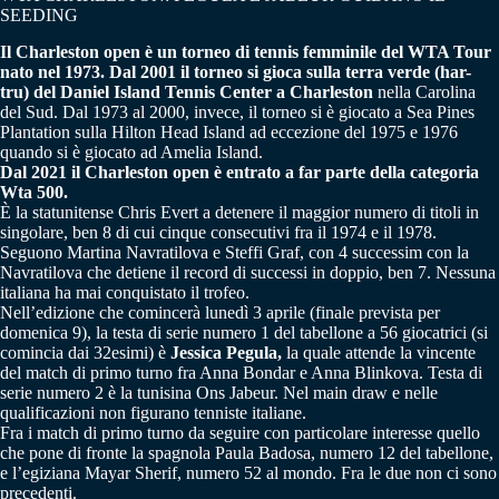
SEEDING
Il Charleston open è un torneo di tennis femminile del WTA Tour
nato nel 1973.
Dal 2001 il torneo si gioca sulla terra verde (har-
tru) del Daniel Island Tennis Center a Charleston
nella Carolina
del Sud. Dal 1973 al 2000, invece, il torneo si è giocato a Sea Pines
Plantation sulla Hilton Head Island ad eccezione del 1975 e 1976
quando si è giocato ad Amelia Island.
Dal 2021 il Charleston open è entrato a far parte della categoria
Wta 500.
È la statunitense Chris Evert a detenere il maggior numero di titoli in
singolare, ben 8 di cui cinque consecutivi fra il 1974 e il 1978.
Seguono Martina Navratilova e Steffi Graf, con 4 successim con la
Navratilova che detiene il record di successi in doppio, ben 7. Nessuna
italiana ha mai conquistato il trofeo.
Nell’edizione che comincerà lunedì 3 aprile (finale prevista per
domenica 9), la testa di serie numero 1 del tabellone a 56 giocatrici (si
comincia dai 32esimi) è
Jessica Pegula,
la quale attende la vincente
del match di primo turno fra Anna Bondar e Anna Blinkova. Testa di
serie numero 2 è la tunisina Ons Jabeur. Nel main draw e nelle
qualificazioni non figurano tenniste italiane.
Fra i match di primo turno da seguire con particolare interesse quello
che pone di fronte la spagnola Paula Badosa, numero 12 del tabellone,
e l’egiziana Mayar Sherif, numero 52 al mondo. Fra le due non ci sono
precedenti.