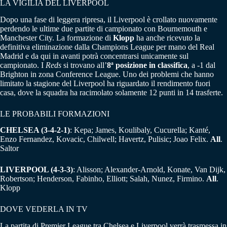
LA VIGILIA DEL LIVERPOOL
Dopo una fase di leggera ripresa, il Liverpool è crollato nuovamente
perdendo le ultime due partite di campionato con Bournemouth e
Manchester City. La formazione di
Klopp
ha anche ricevuto la
definitiva eliminazione dalla Champions League per mano del Real
Madrid e da qui in avanti potrà concentrarsi unicamente sul
campionato. I
Reds
si trovano all’
8ª posizione in classifica
, a -1 dal
Brighton in zona Conference League. Uno dei problemi che hanno
limitato la stagione del Liverpool ha riguardato il rendimento fuori
casa, dove la squadra ha racimolato solamente 12 punti in 14 trasferte.
LE PROBABILI FORMAZIONI
CHELSEA (3-4-2-1)
: Kepa; James, Koulibaly, Cucurella; Kanté,
Enzo Fernandez, Kovacic, Chilwell; Havertz, Pulisic; Joao Felix.
All
.
Saltor
LIVERPOOL (4-3-3)
: Alisson; Alexander-Arnold, Konate, Van Dijk,
Robertson; Henderson, Fabinho, Elliott; Salah, Nunez, Firmino.
All
.
Klopp
DOVE VEDERLA IN TV
La partita di Premier League tra Chelsea e Liverpool verrà trasmessa in