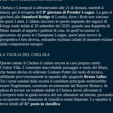
Chelsea e Liverpool si affronteranno alle 21 di domani, martedì 4
marzo, per il recupero dell’
8ª giornata di Premier League
. La gara si
giocherà allo
Stamford Bridge
di Londra, dove i
Reds
non vincono
da quasi 3 anni. L’ultimo successo in questo impianto dei ragazzi di
Klopp risale infatti al 20 settembre del 2020, quando una doppietta di
Mane mandò al tappeto i padroni di casa. In quell’occasione si
giocarono un posto in Champions League, quest’anno invece la
prospettiva è ben diversa, entrambe rischiano infatti di rimanere escluse
dalla competizioni europee.
LA VIGILIA DEL CHELSEA
Questo sabato il Chelsea è caduto ancora in casa propria contro
l’Aston Villa. L’ennesimo inaccettabile passaggio a vuoto dei Blues,
che hanno deciso di sollevare Graham Potter dal ruolo di tecnico,
affidando provvisoriamente la squadra allo spagnolo
Bruno Saltor
.
Tra i nomi sondati dalla società il candidato principale sembrerebbe
essere Nagelsmann, esonerato recentemente dal Bayern Monaco. In
attesa di trovare un sostituto stabile il Chelsea dovrà affrontare il
Liverpool sotto la guida tecnica del suo allenatore ad interim, provando
a recuperare una situazione di classifica ormai disperata. La squadra si
trova infatti all’
11° posto in classifica
.