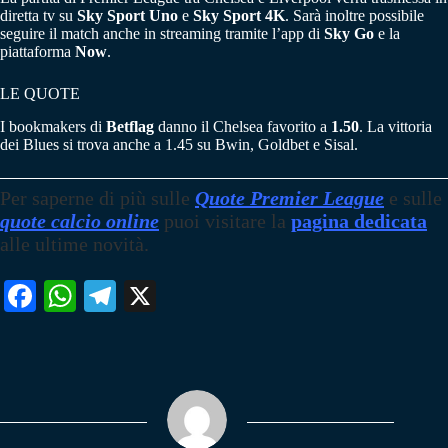
diretta tv su
Sky Sport Uno
e
Sky Sport 4K
. Sarà inoltre possibile
seguire il match anche in streaming tramite l’app di
Sky Go
e la
piattaforma
Now
.
LE QUOTE
I bookmakers di
Betflag
danno il Chelsea favorito a
1.50
. La vittoria
dei Blues si trova anche a 1.45 su Bwin, Goldbet e Sisal.
Per saperne di più sulle
Quote Premier League
e sulle
quote calcio online
puoi visitare la
pagina dedicata
alle ultime novità.
Fa
W
Te
X
ce
ha
le
bo
ts
gr
ok
A
a
pp
m