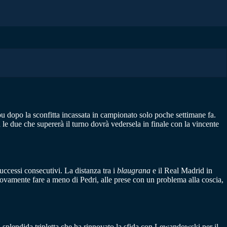
dopo la sconfitta incassata in campionato solo poche settimane fa.
le due che supererà il turno dovrà vedersela in finale con la vincente
successi consecutivi. La distanza tra i
blaugrana
e il Real Madrid in
uovamente fare a meno di Pedri, alle prese con un problema alla coscia,
a splendida tripletta che ha rinnovato la sfida con Lewandowski per il