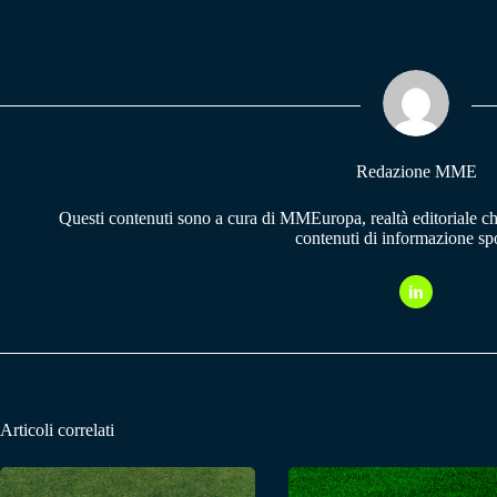
ce
ha
le
bo
ts
gr
ok
A
a
pp
m
Redazione MME
Questi contenuti sono a cura di MMEuropa, realtà editoriale c
contenuti di informazione spo
Articoli correlati