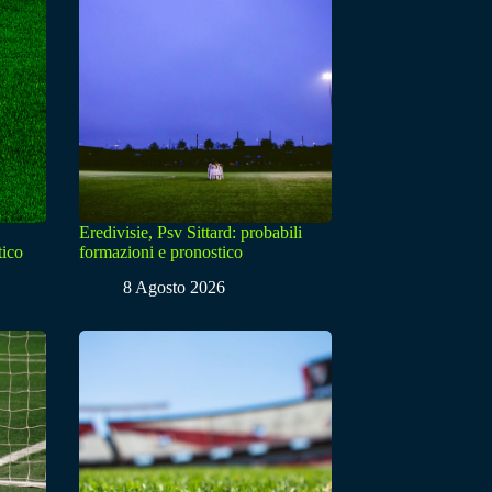
Eredivisie, Psv Sittard: probabili
tico
formazioni e pronostico
8 Agosto 2026