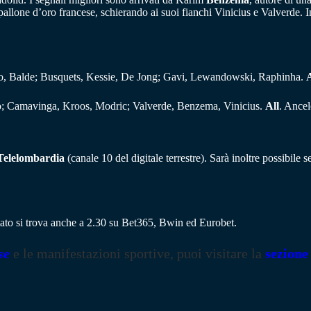
 pallone d’oro francese, schierando ai suoi fianchi Vinicius e Valverde
o, Balde; Busquets, Kessie, De Jong; Gavi, Lewandowski, Raphinha.
A
cho; Camavinga, Kroos, Modric; Valverde, Benzema, Vinicius.
All
. Ancel
Telelombardia
(canale 10 del digitale terrestre). Sarà inoltre possibile 
ltato si trova anche a 2.30 su Bet365, Bwin ed Eurobet.
se
e le manifestazioni sportive, puoi visitare la
sezione