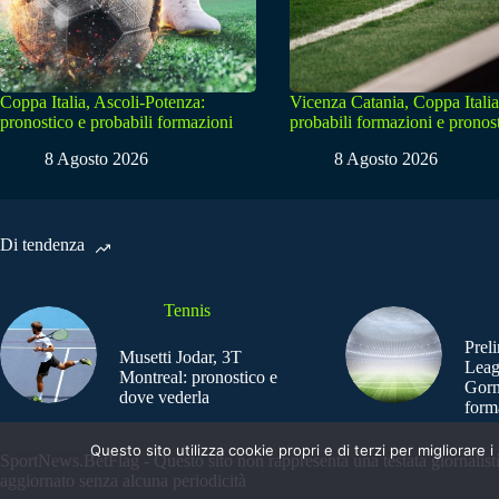
Coppa Italia, Ascoli-Potenza:
Vicenza Catania, Coppa Italia
pronostico e probabili formazioni
probabili formazioni e pronos
8 Agosto 2026
8 Agosto 2026
Di tendenza
Tennis
Prel
Musetti Jodar, 3T
Leag
Montreal: pronostico e
Gorn
dove vederla
form
Questo sito utilizza cookie propri e di terzi per migliorar
SportNews.BetFlag - Questo sito non rappresenta una testata giornalist
aggiornato senza alcuna periodicità