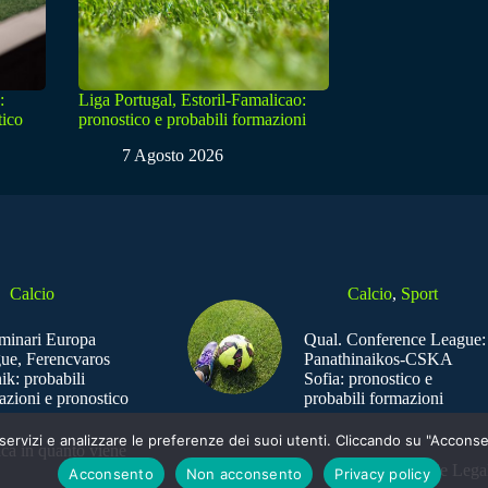
:
Liga Portugal, Estoril-Famalicao:
tico
pronostico e probabili formazioni
7 Agosto 2026
Calcio
Calcio
,
Sport
iminari Europa
Qual. Conference League:
ue, Ferencvaros
Panathinaikos-CSKA
ik: probabili
Sofia: pronostico e
azioni e pronostico
probabili formazioni
e i servizi e analizzare le preferenze dei suoi utenti. Cliccando su "Acco
ica in quanto viene
Sede Legal
Acconsento
Non acconsento
Privacy policy