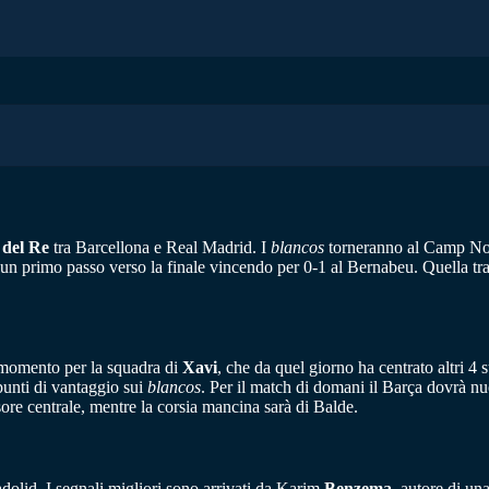
 del Re
tra Barcellona e Real Madrid. I
blancos
torneranno al Camp Nou 
n primo passo verso la finale vincendo per 0-1 al Bernabeu. Quella tra 
o momento per la squadra di
Xavi
, che da quel giorno ha centrato altri 4 
unti di vantaggio sui
blancos
. Per il match di domani il Barça dovrà n
re centrale, mentre la corsia mancina sarà di Balde.
adolid. I segnali migliori sono arrivati da Karim
Benzema
, autore di un