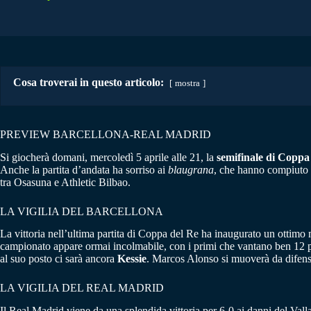
Cosa troverai in questo articolo:
mostra
PREVIEW BARCELLONA-REAL MADRID
Si giocherà domani, mercoledì 5 aprile alle 21, la
semifinale di Coppa
Anche la partita d’andata ha sorriso ai
blaugrana
, che hanno compiuto u
tra Osasuna e Athletic Bilbao.
LA VIGILIA DEL BARCELLONA
La vittoria nell’ultima partita di Coppa del Re ha inaugurato un ottim
campionato appare ormai incolmabile, con i primi che vantano ben 12 p
al suo posto ci sarà ancora
Kessie
. Marcos Alonso si muoverà da difenso
LA VIGILIA DEL REAL MADRID
Il Real Madrid viene da una splendida vittoria per 6-0 ai danni del Vall