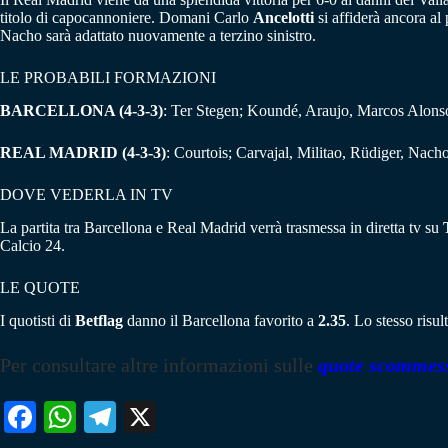
titolo di capocannoniere. Domani Carlo
Ancelotti
si affiderà ancora al
Nacho sarà adattato nuovamente a terzino sinistro.
LE PROBABILI FORMAZIONI
BARCELLONA (4-3-3)
: Ter Stegen; Koundé, Araujo, Marcos Alons
REAL MADRID (4-3-3)
: Courtois; Carvajal, Militao, Rüdiger, Na
DOVE VEDERLA IN TV
La partita tra Barcellona e Real Madrid verrà trasmessa in diretta tv su
Calcio 24.
LE QUOTE
I quotisti di
Betflag
danno il Barcellona favorito a
2.35
. Lo stesso risu
Per consultare altre informazioni sulle
quote scommes
Fa
W
Te
X