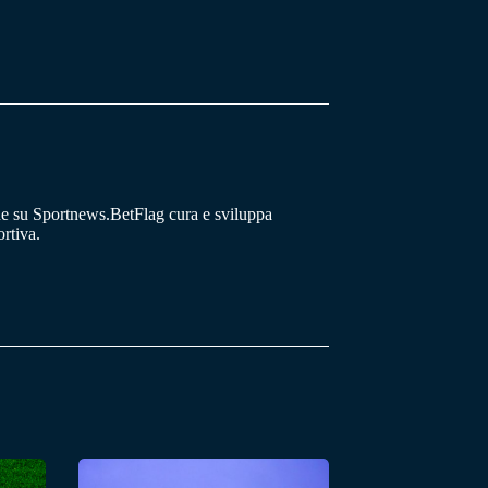
he su Sportnews.BetFlag cura e sviluppa
rtiva.