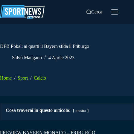
Salta
al
Cerca
contenuto
DFB Pokal: ai quarti il Bayern sfida il Friburgo
Salvo Mangano
4 Aprile 2023
Home
/
Sport
/
Calcio
Cosa troverai in questo articolo:
mostra
PREVIEW BAYERN MONACO – FRIBURGO