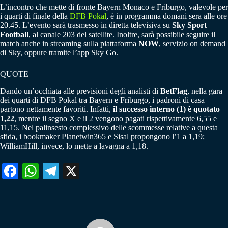
L’incontro che mette di fronte Bayern Monaco e Friburgo, valevole per
i quarti di finale della
DFB Pokal
, è in programma domani sera alle ore
20.45. L’evento sarà trasmesso in diretta televisiva su
Sky Sport
Football
, al canale 203 del satellite. Inoltre, sarà possibile seguire il
match anche in streaming sulla piattaforma
NOW
, servizio on demand
di Sky, oppure tramite l’app Sky Go.
QUOTE
Dando un’occhiata alle previsioni degli analisti di
BetFlag
, nella gara
dei quarti di DFB Pokal tra Bayern e Friburgo, i padroni di casa
partono nettamente favoriti. Infatti,
il successo interno (1) è quotato
1,22
, mentre il segno X e il 2 vengono pagati rispettivamente 6,55 e
11,15. Nel palinsesto complessivo delle scommesse relative a questa
sfida, i bookmaker Planetwin365 e Sisal propongono l’1 a 1,19;
WilliamHill, invece, lo mette a lavagna a 1,18.
Fa
W
Te
X
ce
ha
le
bo
ts
gr
ok
A
a