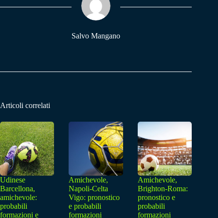
pp
m
Salvo Mangano
Articoli correlati
Udinese
Amichevole,
Amichevole,
Barcellona,
Napoli-Celta
Brighton-Roma:
amichevole:
Vigo: pronostico
pronostico e
probabili
e probabili
probabili
formazioni e
formazioni
formazioni