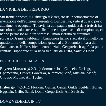
LA VIGILIA DEL FRIBURGO
Sul fronte opposto, il
Friburgo
si è fregiato del riconoscimento di
rivelazione dell’edizione corrente di Bundesliga, visto il quarto posto
attualmente occupato. Tuttavia, la compagine guidata da
Streisch
ha
raccolto un solo successo nelle ultime cinque uscite di campionato, che
hanno permesso all’altra sorpresa Union Berlino di effettuare il
sorpasso. A inizio febbraio, i bianconeri hanno staccato il biglietto per
questo turno della competizione grazie al 2-0 ottenuto in casa del
Sandhausen. Nello schieramento iniziale,
Gregoritsch
agirà da punta
centrale, supportato sulla linea trequarti da
Grifo
, Sallai e Doan.
PROBABILI FORMAZIONI
Bayern Monaco
(4-2-3-1): Sommer; Joao Cancelo, De Ligt,
Upamecano, Davies; Goretzka, Kimmich; Sané, Musiala, Mané;
Choupo-Moting. All. Tuchel.
Friburgo
(4-2-3-1): Flekken, Gunter, Ginter, Gulde, Kubler; Hofler,
Eggstein; Grifo, Sallai, Doan; Gregoritsch. All. Streisch.
DOVE VEDERLA IN TV