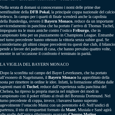
Nella serata di domani si conosceranno i nomi delle prime due
semifinaliste della
DFB Pokal
, la principale coppa nazionale del calcio
tedesco. In campo per i quarti di finale scenderà anche la capolista
della Bundesliga, ovvero il
Bayern Monaco
, reduce da un importante
avvicendamento in panchina che ha portato l’arrivo di Thomas Tuchel,
impegnato tra le mura amiche contro l’ostico
Friburgo
, che in
campionato lotta per un piazzamento in Champions League. Entrambe
nel turno precedente hanno ottenuto la vittoria senza subire goal. Se
consideriamo gli ultimi cinque precedenti tra questi due club, il bilancio
pende a favore dei padroni di casa, che hanno prevalso quattro volte,
mentre in un’occasione il confronto è terminato in parità.
LA VIGILIA DEL BAYERN MONACO
Dopo la sconfitta sul campo del Bayer Leverkusen, che ha portato
all’esonero di Nagelsmann, il
Bayern Monaco
ha approfittato della
sosta per rimettere in ordine le idee. Infatti, la formazione affidata dalle
sapienti mani di
Tuchel
, reduce dall’esperienza sulla panchina del
Chelsea, ha ripreso la propria marcia nel migliore dei modi in
campionato con il poker rifilato ai rivali del Borussia Dortmund. Nel
turno precedente di coppa, invece, i bavaresi hanno superato
agevolmente l’ostacolo Mainz con un perentorio 4-0. Nell’undici di
partenza, il trio di trequartisti formato da
Manè
, Musiala e Sanè agirà
alle spalle dell’unico riferimento avanzato
Choupo Moting
.