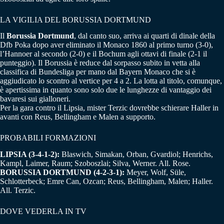
LA VIGILIA DEL BORUSSIA DORTMUND
Il
Borussia Dortmund
, dal canto suo, arriva ai quarti di dinale della
Dfb Poka dopo aver eliminato il Monaco 1860 al primo turno (3-0),
l’Hannoer al secondo (2-0) e il Bochum agli ottavi di finale (2-1 il
punteggio). Il Borussia è reduce dal sorpasso subito in vetta alla
classifica di Bundesliga per mano dal Bayern Monaco che si è
aggiudicato lo scontro al vertice per 4 a 2. La lotta al titolo, comunque,
è apertissima in quanto sono solo due le lunghezze di vantaggio dei
bavaresi sui gialloneri.
Per la gara contro il Lipsia, mister Terzic dovrebbe schierare Haller in
avanti con Reus, Bellingham e Malen a supporto.
PROBABILI FORMAZIONI
LIPSIA (3-4-1-2):
Blaswich, Simakan, Orban, Gvardiol; Henrichs,
Kampl, Laimer, Raum; Szoboszlai; Silva, Werner. All. Rose.
BORUSSIA DORTMUND (4-2-3-1):
Meyer, Wolf, Süle,
Schlotterbeck; Emre Can, Ozcan; Reus, Bellingham, Malen; Haller.
All. Terzic.
DOVE VEDERLA IN TV