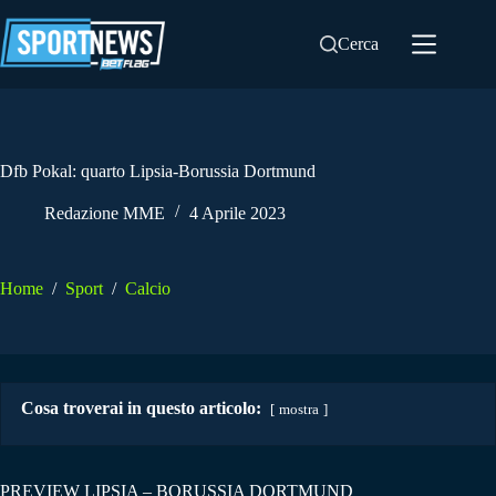
Salta
al
Cerca
contenuto
Dfb Pokal: quarto Lipsia-Borussia Dortmund
Redazione MME
4 Aprile 2023
Home
/
Sport
/
Calcio
Cosa troverai in questo articolo:
mostra
PREVIEW LIPSIA – BORUSSIA DORTMUND