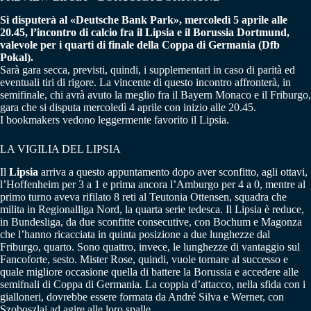
Si disputerà al «Deutsche Bank Park», mercoledì 5 aprile alle
20.45, l’incontro di calcio fra il Lipsia e il Borussia Dortmund,
valevole per i quarti di finale della Coppa di Germania (Dfb
Pokal).
Sarà gara secca, previsti, quindi, i supplementari in caso di parità ed
eventuali tiri di rigore. La vincente di questo incontro affronterà, in
semifinale, chi avrà avuto la meglio fra il Bayern Monaco e il Friburgo,
gara che si disputa mercoledì 4 aprile con inizio alle 20.45.
I bookmakers vedono leggermente favorito il Lipsia.
LA VIGILIA DEL LIPSIA
Il
Lipsia
arriva a questo appuntamento dopo aver sconfitto, agli ottavi,
l’Hoffenheim per 3 a 1 e prima ancora l’Amburgo per 4 a 0, mentre al
primo turno aveva rifilato 8 reti al Teutonia Ottensen, squadra che
milita in Regionalliga Nord, la quarta serie tedesca. Il Lipsia è reduce,
in Bundesliga, da due sconfitte consecutive, con Bochum e Magonza
che l’hanno ricacciata in quinta posizione a due lunghezze dal
Friburgo, quarto. Sono quattro, invece, le lunghezze di vantaggio sul
Fancoforte, sesto. Mister Rose, quindi, vuole tornare al successo e
quale migliore occasione quella di battere la Borussia e accedere alle
semifnali di Coppa di Germania. La coppia d’attacco, nella sfida con i
gialloneri, dovrebbe essere formata da André Silva e Werner, con
Szoboszlai ad agire alle loro spalle.