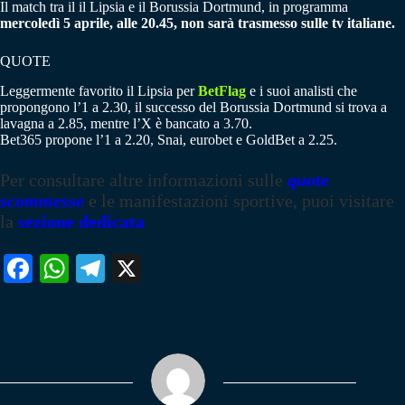
Il match tra il il Lipsia e il Borussia Dortmund, in programma
mercoledì 5 aprile, alle 20.45, non sarà trasmesso sulle tv italiane.
QUOTE
Leggermente favorito il Lipsia per
BetFlag
e i suoi analisti che
propongono l’1 a 2.30, il successo del Borussia Dortmund si trova a
lavagna a 2.85, mentre l’X è bancato a 3.70.
Bet365 propone l’1 a 2.20, Snai, eurobet e GoldBet a 2.25.
Per consultare altre informazioni sulle
quote
scommesse
e le manifestazioni sportive, puoi visitare
la
sezione dedicata
Fa
W
Te
X
ce
ha
le
bo
ts
gr
ok
A
a
pp
m