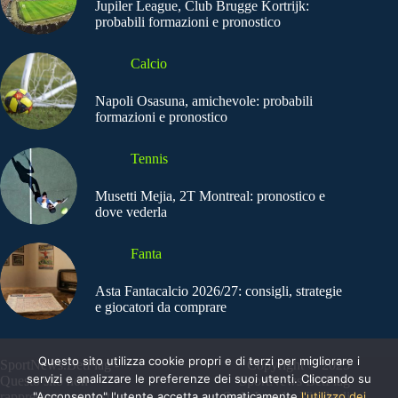
Jupiler League, Club Brugge Kortrijk:
probabili formazioni e pronostico
Calcio
Napoli Osasuna, amichevole: probabili
formazioni e pronostico
Tennis
Musetti Mejia, 2T Montreal: pronostico e
dove vederla
Fanta
Asta Fantacalcio 2026/27: consigli, strategie
e giocatori da comprare
Questo sito utilizza cookie propri e di terzi per migliorare i
SportNews.BetFlag -
Copyright © 2025
servizi e analizzare le preferenze dei suoi utenti. Cliccando su
Questo sito non
SportNews BetFlag
rappresenta una testata
"Acconsento" l'utente accetta automaticamente
Sede Legale: Via degli
l'utilizzo dei