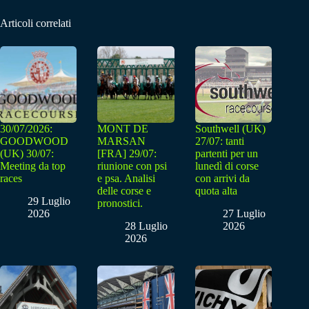
Articoli correlati
30/07/2026:
MONT DE
Southwell (UK)
GOODWOOD
MARSAN
27/07: tanti
(UK) 30/07:
[FRA] 29/07:
partenti per un
Meeting da top
riunione con psi
lunedì di corse
races
e psa. Analisi
con arrivi da
delle corse e
quota alta
29 Luglio
pronostici.
2026
27 Luglio
28 Luglio
2026
2026