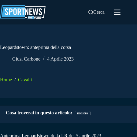
Salta
al
Cerca
contenuto
Leopardstown: anteprima della corsa
Giusi Carbone
4 Aprile 2023
Home
/
Cavalli
Cosa troverai in questo articolo:
mostra
Anteprima Leopardstown della LR del 5 aprile 2023