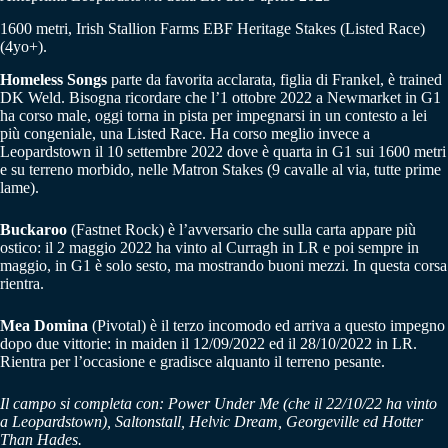
1600 metri, Irish Stallion Farms EBF Heritage Stakes (Listed Race)
(4yo+).
Homeless Songs
parte da favorita acclarata, figlia di Frankel, è trained
DK Weld. Bisogna ricordare che l’1 ottobre 2022 a Newmarket in G1
ha corso male, oggi torna in pista per impegnarsi in un contesto a lei
più congeniale, una Listed Race. Ha corso meglio invece a
Leopardstown il 10 settembre 2022 dove è quarta in G1 sui 1600 metri
e su terreno morbido, nelle Matron Stakes (9 cavalle al via, tutte prime
lame).
Buckaroo
(Fastnet Rock) è l’avversario che sulla carta appare più
ostico: il 2 maggio 2022 ha vinto al Curragh in LR e poi sempre in
maggio, in G1 è solo sesto, ma mostrando buoni mezzi. In questa corsa
rientra.
Mea Domina
(Pivotal) è il terzo incomodo ed arriva a questo impegno
dopo due vittorie: in maiden il 12/09/2022 ed il 28/10/2022 in LR.
Rientra per l’occasione e gradisce alquanto il terreno pesante.
Il campo si completa con: Power Under Me (che il 22/10/22 ha vinto
a Leopardstown), Saltonstall, Helvic Dream, Georgeville ed Hotter
Than Hades.