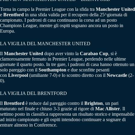
Torna in campo la Premier League con la sfida tra
Manchester United
e
Brentford
in una sfida valida per il recupero della 25^giornata di
campionato. I padroni di casa continuano la corsa ad un posto
Champions League, mentre gli ospiti sognano ancora un posto in
Europa.
LA VIGILIA DEL MANCHESTER UNITED
Il
Manchester United
dopo aver vinto la
Carabao Cup
, si è
clamorosamente fermato in Premier League, perdendo nelle ultime
giornate il quarto posto. In tre gare, i padroni di casa hanno ottenuto un
solo pareggio con il
Southampton
e due sconfitte pesanti
con
Liverpool
(umiliante 7-0) e lo scontro diretto con il
Newcastle
(2-
0).
LA VIGILIA DEL BRENTFORD
Il
Brentford
è reduce dal pareggio contro il
Brighton
, un pari
maturato nel finale e chiuso 3-3 grazie al rigore di
Mac Allister
. Il
settimo posto in classifica rappresenta un risultato storico e impensabile
ad inizio campionato e gli ospiti intendono continuare a sognare di
entrare almeno in Conference.