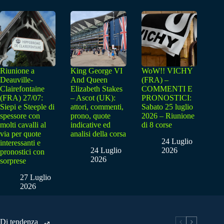
Riunione a
King George VI
WoW!! VICHY
Deauville-
And Queen
(FRA) –
Clairefontaine
Elizabeth Stakes
COMMENTI E
(FRA) 27/07:
– Ascot (UK):
PRONOSTICI:
Siepi e Steeple di
attori, commenti,
Sabato 25 luglio
spessore con
prono, quote
2026 – Riunione
molti cavalli al
indicative ed
di 8 corse
via per quote
analisi della corsa
24 Luglio
interessanti e
24 Luglio
2026
pronostici con
2026
sorprese
27 Luglio
2026
Di tendenza