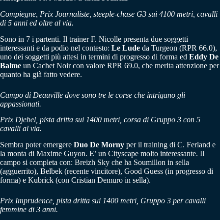
Compiegne, Prix Journaliste, steeple-chase G3 sui 4100 metri, cavalli
di 5 anni ed oltre al via.
Sono in 7 i partenti. Il trainer F. Nicolle presenta due soggetti
interessanti e da podio nel contesto:
Le Lude
da Turgeon (RPR 66.0),
uno dei soggetti più attesi in termini di progresso di forma ed
Eddy De
Balme
un Cachet Noir con valore RPR 69.0, che merita attenzione per
quanto ha già fatto vedere.
Campo di Deauville dove sono tre le corse che intrigano gli
appassionati.
Prix Djebel, pista dritta sui 1400 metri, corsa di Gruppo 3 con 5
cavalli al via.
Sembra poter emergere
Duo De Morny
per il training di C. Ferland e
la monta di Maxime Guyon. E’ un Cityscape molto interessante. Il
campo si completa con: Breizh Sky che ha Soumillon in sella
(agguerrito), Belbek (recente vincitore), Good Guess (in progresso di
forma) e Kubrick (con Cristian Demuro in sella).
Prix Imprudence, pista dritta sui 1400 metri, Gruppo 3 per cavalli
femmine di 3 anni.