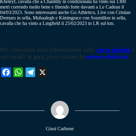
Kheleyf, cavalla che a Chantilly in condizionata ha vinto sui 1300
metri correndo molto bene e finendo forte davanti a Le Cadeau il
04/03/2023. Sono interessanti anche Go Athletico, Live con Cristian
Demuro in sella, Mubaalegh e Kimingrace con Soumillon in sella,
cavalla che ha vinto a Lingfield il 25/02/2023 in LR sul km.
Per consultare altre informazioni sulle
corse ippiche
e
sui cavalli in gara, puoi visitare la
sezione dedicata
Fa
W
Te
X
ce
ha
le
bo
ts
gr
ok
A
a
pp
m
Giusi Carbone