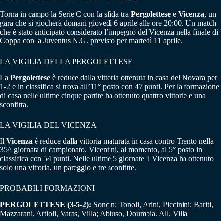
Torna in campo la Serie C con la sfida tra
Pergolettese
e
Vicenza
, un
gara che si giocherà domani giovedì 6 aprile alle ore 20:00. Un match
che è stato anticipato considerato l’impegno del Vicenza nella finale di
Coppa con la Juventus N.G. previsto per martedì 11 aprile.
LA VIGILIA DELLA PERGOLETTESE
La
Pergolettese
è reduce dalla vittoria ottenuta in casa del Novara per
1-2 e in classifica si trova all’11° posto con 47 punti. Per la formazione
di casa nelle ultime cinque partite ha ottenuto quattro vittorie e una
sconfitta.
LA VIGILIA DEL VICENZA
Il
Vicenza
è reduce dalla vittoria maturata in casa contro Trento nella
35^ giornata di campionato. Vicentini, al momento, al 5° posto in
classifica con 54 punti. Nelle ultime 5 giornate il Vicenza ha ottenuto
solo una vittoria, un pareggio e tre sconfitte.
PROBABILI FORMAZIONI
PERGOLETTESE (3-5-2):
Soncin; Tonoli, Arini, Piccinini; Bariti,
Mazzarani, Artioli, Varas, Villa; Abiuso, Doumbia. All. Villa