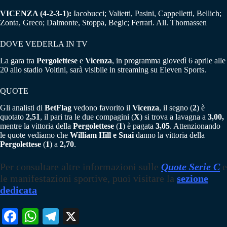
VICENZA (4-2-3-1):
Iacobucci; Valietti, Pasini, Cappelletti, Bellich;
Zonta, Greco; Dalmonte, Stoppa, Begic; Ferrari. All. Thomassen
DOVE VEDERLA IN TV
La gara tra
Pergolettese
e
Vicenza
, in programma giovedì 6 aprile alle
20 allo stadio Voltini, sarà visibile in streaming su Eleven Sports.
QUOTE
Gli analisti di
BetFlag
vedono favorito il
Vicenza
, il segno (
2
) è
quotato
2,51
, il pari tra le due compagini (
X
) si trova a lavagna a
3,00,
mentre la vittoria della
Pergolettese
(
1
) è pagata
3,05
. Attenzionando
le quote vediamo che
William Hill e Snai
danno la vittoria della
Pergolettese
(
1
) a
2,70
.
Per consultare altre informazioni sulle
Quote Serie C
e
le manifestazioni sportive, puoi visitare la
sezione
dedicata
Fa
W
Te
X