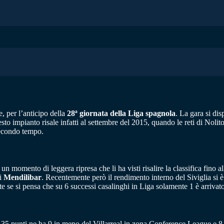
e, per l’anticipo della
28ª giornata della Liga spagnola
. La gara si dis
sto impianto risale infatti al settembre del 2015, quando le reti di Nolit
 secondo tempo.
n momento di leggera ripresa che li ha visti risalire la classifica fino a
di
Mendilibar
. Recentemente però il rendimento interno del Siviglia si è
e se si pensa che su 6 successi casalinghi in Liga solamente 1 è arrivato
35 punti ne ha 9 in meno del Villarreal in zona Conference League e 8 