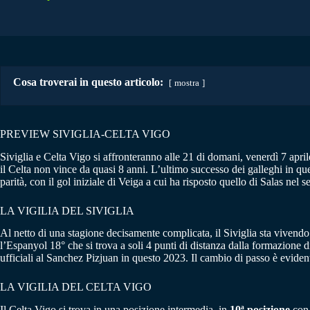
Cosa troverai in questo articolo:
mostra
PREVIEW SIVIGLIA-CELTA VIGO
Siviglia e Celta Vigo si affronteranno alle 21 di domani, venerdì 7 april
il Celta non vince da quasi 8 anni. L’ultimo successo dei galleghi in que
parità, con il gol iniziale di Veiga a cui ha risposto quello di Salas nel
LA VIGILIA DEL SIVIGLIA
Al netto di una stagione decisamente complicata, il Siviglia sta vivendo u
l’Espanyol 18° che si trova a soli 4 punti di distanza dalla formazione 
ufficiali al Sanchez Pizjuan in questo 2023. Il cambio di passo è evident
LA VIGILIA DEL CELTA VIGO
Il Celta Vigo si trova in una posizione intermedia, in
10ª posizione
con 