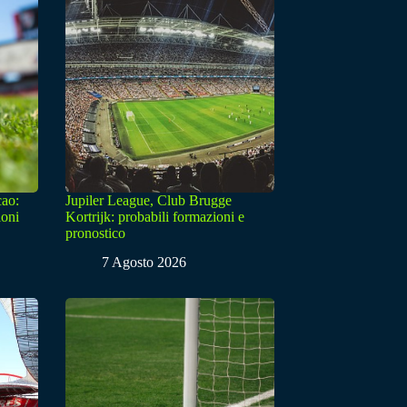
cao:
Jupiler League, Club Brugge
ioni
Kortrijk: probabili formazioni e
pronostico
7 Agosto 2026