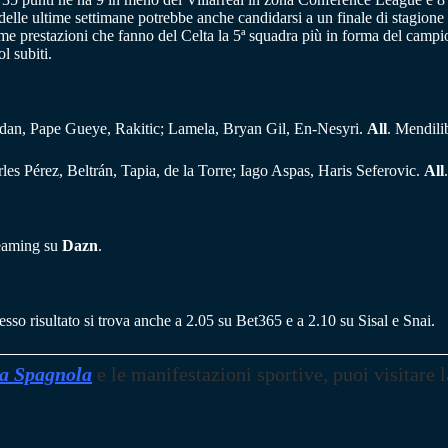
elle ultime settimane potrebbe anche candidarsi a un finale di stagione p
ttime prestazioni che fanno del Celta la 5ª squadra più in forma del camp
l subiti.
dan, Pape Gueye, Rakitic; Lamela, Bryan Gil, En-Nesyri.
All
. Mendili
es Pérez, Beltrán, Tapia, de la Torre; Iago Aspas, Haris Seferovic.
All
treaming su
Dazn
.
tesso risultato si trova anche a 2.05 su Bet365 e a 2.10 su Sisal e Snai.
a Spagnola
e le manifestazioni sportive, puoi visitare l