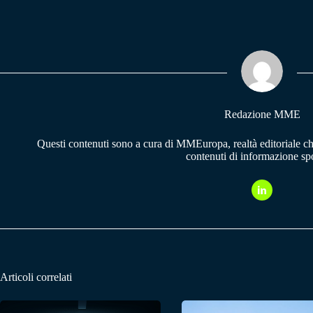
ce
ha
le
bo
ts
gr
ok
A
a
pp
m
Redazione MME
Questi contenuti sono a cura di MMEuropa, realtà editoriale c
contenuti di informazione spo
Articoli correlati