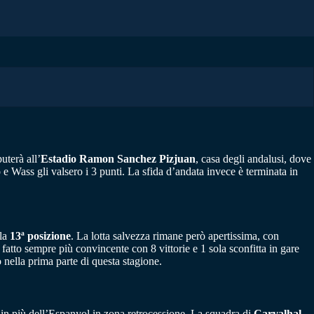
puterà all’
Estadio Ramon Sanchez Pizjuan
, casa degli andalusi, dove
o e Wass gli valsero i 3 punti. La sfida d’andata invece è terminata in
lla
13ª posizione
. La lotta salvezza rimane però apertissima, con
 fatto sempre più convincente con 8 vittorie e 1 sola sconfitta in gare
 nella prima parte di questa stagione.
in più dell’Espanyol in zona retrocessione. La squadra di
Carvalhal