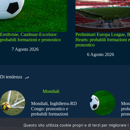
Eredivisie, Cambuur-Excelsior:
Preliminari Europa League, B
probabili formazioni e pronostico
Hearts: probabili formazioni e
pronostico
7 Agosto 2026
6 Agosto 2026
Di tendenza
Mondiali
Mondiali, Inghilterra-RD
Mond
Congo: pronostico e
prob
probabili formazioni
pron
Questo sito utilizza cookie propri e di terzi per migliorar
SportNews.BetFlag - Questo sito non rappresenta una testata giornalist