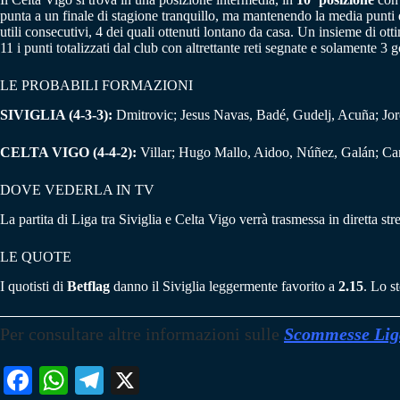
punta a un finale di stagione tranquillo, ma mantenendo la media punti d
utili consecutivi, 4 dei quali ottenuti lontano da casa. Un insieme di o
11 i punti totalizzati dal club con altrettante reti segnate e solamente 3 go
LE PROBABILI FORMAZIONI
SIVIGLIA (4-3-3):
Dmitrovic; Jesus Navas, Badé, Gudelj, Acuña; Jor
CELTA VIGO (4-4-2):
Villar; Hugo Mallo, Aidoo, Núñez, Galán; Carl
DOVE VEDERLA IN TV
La partita di Liga tra Siviglia e Celta Vigo verrà trasmessa in diretta s
LE QUOTE
I quotisti di
Betflag
danno il Siviglia leggermente favorito a
2.15
. Lo s
Per consultare altre informazioni sulle
Scommesse Lig
Fa
W
Te
X