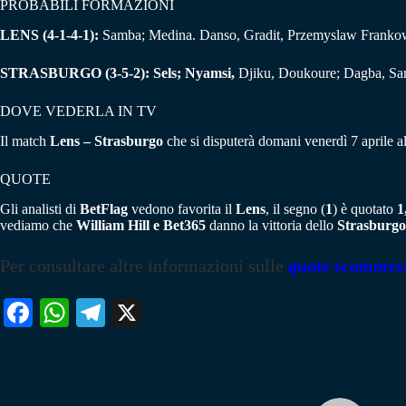
PROBABILI FORMAZIONI
LENS (4-1-4-1):
Samba; Medina. Danso, Gradit, Przemyslaw Frankow
STRASBURGO (3-5-2):
Sels; Nyamsi,
Djiku, Doukoure; Dagba, San
DOVE VEDERLA IN TV
Il match
Lens – Strasburgo
che si disputerà domani venerdì 7 aprile al
QUOTE
Gli analisti di
BetFlag
vedono favorita il
Lens
, il segno (
1
) è quotato
1
vediamo che
William Hill e Bet365
danno la vittoria dello
Strasburgo
Per consultare altre informazioni sulle
quote scommes
Fa
W
Te
X
ce
ha
le
bo
ts
gr
ok
A
a