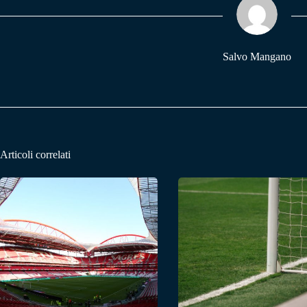
pp
m
Salvo Mangano
Articoli correlati