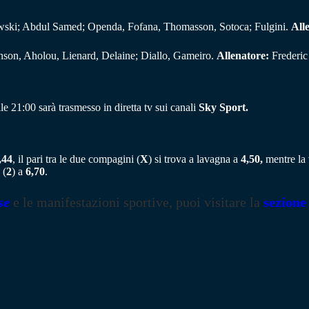
ski; Abdul Samed; Openda, Fofana, Thomasson, Sotoca; Fulgini.
All
son, Aholou, Lienard, Delaine; Diallo, Gameiro.
Allenatore:
Frederic
le 21:00 sarà trasmesso in diretta tv sui canali
Sky Sport
.
,44
, il pari tra le due compagini (
X
) si trova a lavagna a
4,50,
mentre la 
(
2
) a
6,70
.
se
e le manifestazioni sportive, puoi visitare la
sezione