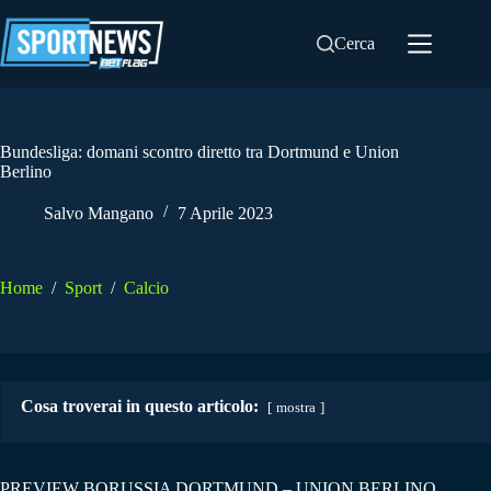
Salta
al
Cerca
contenuto
Bundesliga: domani scontro diretto tra Dortmund e Union
Berlino
Salvo Mangano
7 Aprile 2023
Home
/
Sport
/
Calcio
Cosa troverai in questo articolo:
mostra
PREVIEW BORUSSIA DORTMUND – UNION BERLINO