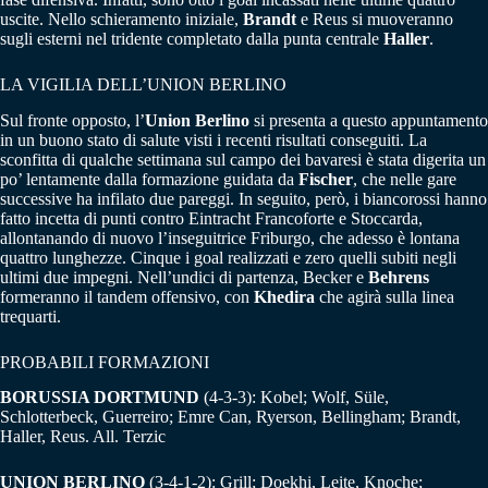
uscite. Nello schieramento iniziale,
Brandt
e Reus si muoveranno
sugli esterni nel tridente completato dalla punta centrale
Haller
.
LA VIGILIA DELL’UNION BERLINO
Sul fronte opposto, l’
Union Berlino
si presenta a questo appuntamento
in un buono stato di salute visti i recenti risultati conseguiti. La
sconfitta di qualche settimana sul campo dei bavaresi è stata digerita un
po’ lentamente dalla formazione guidata da
Fischer
, che nelle gare
successive ha infilato due pareggi. In seguito, però, i biancorossi hanno
fatto incetta di punti contro Eintracht Francoforte e Stoccarda,
allontanando di nuovo l’inseguitrice Friburgo, che adesso è lontana
quattro lunghezze. Cinque i goal realizzati e zero quelli subiti negli
ultimi due impegni. Nell’undici di partenza, Becker e
Behrens
formeranno il tandem offensivo, con
Khedira
che agirà sulla linea
trequarti.
PROBABILI FORMAZIONI
BORUSSIA DORTMUND
(4-3-3): Kobel; Wolf, Süle,
Schlotterbeck, Guerreiro; Emre Can, Ryerson, Bellingham; Brandt,
Haller, Reus. All. Terzic
UNION BERLINO
(3-4-1-2): Grill; Doekhi, Leite, Knoche;