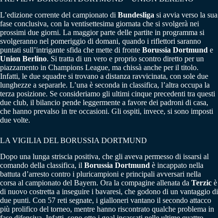
L’edizione corrente del campionato di
Bundesliga
si avvia verso la sua
fase conclusiva, con la ventisettesima giornata che si svolgerà nei
prossimi due giorni. La maggior parte delle partite in programma si
svolgeranno nel pomeriggio di domani, quando i riflettori saranno
puntati sull’intrigante sfida che mette di fronte
Borussia Dortmund
e
Union Berlino
. Si tratta di un vero e proprio scontro diretto per un
piazzamento in Champions League, ma chissà anche per il titolo.
Infatti, le due squadre si trovano a distanza ravvicinata, con sole due
lunghezze a separarle. L’una è seconda in classifica, l’altra occupa la
terza posizione. Se consideriamo gli ultimi cinque precedenti tra questi
due club, il bilancio pende leggermente a favore dei padroni di casa,
che hanno prevalso in tre occasioni. Gli ospiti, invece, si sono imposti
due volte.
LA VIGILIA DEL BORUSSIA DORTMUND
Dopo una lunga striscia positiva, che gli aveva permesso di issarsi al
comando della classifica, il
Borussia Dortmund
è incappato nella
battuta d’arresto contro i pluricampioni e principali avversari nella
corsa al campionato del Bayern. Ora la compagine allenata da
Terzic
è
di nuovo costretta a inseguire i bavaresi, che godono di un vantaggio di
due punti. Con 57 reti segnate, i gialloneri vantano il secondo attacco
più prolifico del torneo, mentre hanno riscontrato qualche problema in
fase difensiva. Infatti, sono otto i goal incassati nelle ultime quattro