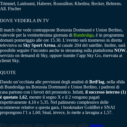
Trimmel, Laidoumi, Haberer, Roussillon; Khedira; Becker, Behrens.
All. Fischer
DOVE VEDERLA IN TV
Il match che vede contrapposte Borussia Dortmund e Union Berlino,
valevole per la ventisettesima giornata di
Bundesliga
, è in programma
domani pomeriggio alle ore 15.30. L’evento sarà trasmesso in diretta
televisiva su
Sky Sport Arena
, al canale 204 del satellite. Inoltre, sarà
possibile seguire l’incontro anche in streaming sulla piattaforma
NOW
,
servizio on demand di Sky, oppure tramite l’app Sky Go, riservata ai
clienti Sky.
QUOTE
Dando un’occhiata alle previsioni degli analisti di
BetFlag
, nella sfida
di Bundesliga tra Borussia Dortmund e Union Berlino, i padroni di
casa partono con i favori del pronostico. Infatti,
il successo interno (1)
è quotato 1,62
, mentre il segno X e il 2 vengono pagati
rispettivamente 4,10 e 5,35. Nel palinsesto complessivo delle
scommesse relative a questa gara, i bookmaker GoldBet e SNAI
propongono l’1 a 1,60; Sisal, invece, lo mette a lavagna a 1,57.
Per consultare altre informazioni sulle
quote