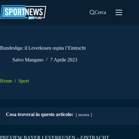
Salta
al
Cerca
contenuto
Bundesliga: il Leverkusen ospita l’Eintracht
Salvo Mangano
7 Aprile 2023
Home
/
Sport
Cosa troverai in questo articolo:
mostra
PREVIEW BAYER LEVERKUSEN – EINTRACHT