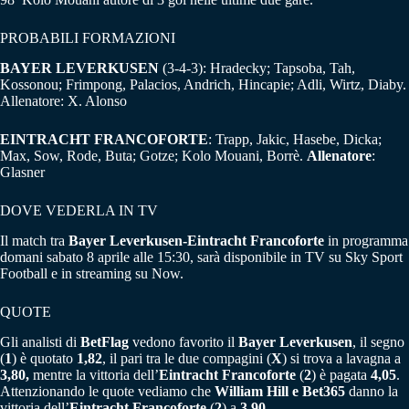
PROBABILI FORMAZIONI
BAYER LEVERKUSEN
(3-4-3): Hradecky; Tapsoba, Tah,
Kossonou; Frimpong, Palacios, Andrich, Hincapie; Adli, Wirtz, Diaby.
Allenatore: X. Alonso
EINTRACHT FRANCOFORTE
: Trapp, Jakic, Hasebe, Dicka;
Max, Sow, Rode, Buta; Gotze; Kolo Mouani, Borrè.
Allenatore
:
Glasner
DOVE VEDERLA IN TV
Il match tra
Bayer Leverkusen-Eintracht Francoforte
in programma
domani sabato 8 aprile alle 15:30, sarà disponibile in TV su Sky Sport
Football e in streaming su Now.
QUOTE
Gli analisti di
BetFlag
vedono favorito il
Bayer Leverkusen
, il segno
(
1
) è quotato
1,82
, il pari tra le due compagini (
X
) si trova a lavagna a
3,80,
mentre la vittoria dell’
Eintracht Francoforte
(
2
) è pagata
4,05
.
Attenzionando le quote vediamo che
William Hill e Bet365
danno la
vittoria dell’
Eintracht Francoforte
(
2
) a
3,90
.