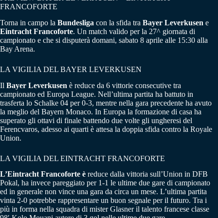
FRANCOFORTE
Torna in campo la
Bundesliga
con la sfida tra
Bayer Leverkusen
e
Eintracht Francoforte
. Un match valido per la 27^ giornata di
campionato e che si disputerà domani, sabato 8 aprile alle 15:30 alla
Bay Arena.
LA VIGILIA DEL BAYER LEVERKUSEN
Il
Bayer Leverkusen
è reduce da 6 vittorie consecutive tra
campionato ed Europa League. Nell’ultima partita ha battuto in
trasferta lo Schalke 04 per 0-3, mentre nella gara precedente ha avuto
la meglio del Bayern Monaco. In Europa la formazione di casa ha
superato gli ottavi di finale battendo due volte gli ungheresi del
Ferencvaros, adesso ai quarti è attesa la doppia sfida contro la Royale
Union.
LA VIGILIA DEL EINTRACHT FRANCOFORTE
L’Eintracht Francoforte è
reduce dalla vittoria sull’Union in DFB
Pokal, ha invece pareggiato per 1-1 le ultime due gare di campionato
ed in generale non vince una gara da circa un mese. L’ultima partita
vinta 2-0 potrebbe rappresentare un buon segnale per il futuro. Tra i
più in forma nella squadra di mister Glasner il talento francese classe
98′ Kolo Mouani autore di 3 gol nelle ultime due gare.