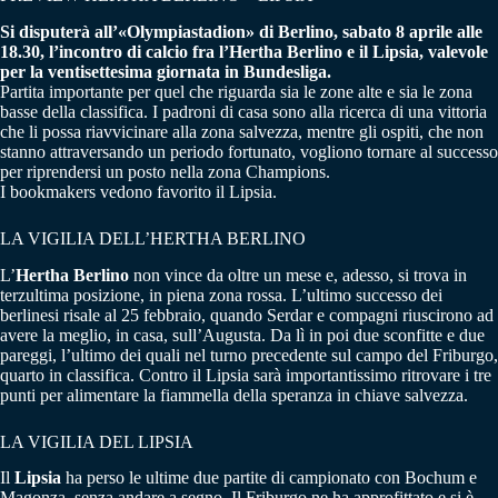
Si disputerà all’«Olympiastadion» di Berlino, sabato 8 aprile alle
18.30, l’incontro di calcio fra l’Hertha Berlino e il Lipsia, valevole
per la ventisettesima giornata in Bundesliga.
Partita importante per quel che riguarda sia le zone alte e sia le zona
basse della classifica. I padroni di casa sono alla ricerca di una vittoria
che li possa riavvicinare alla zona salvezza, mentre gli ospiti, che non
stanno attraversando un periodo fortunato, vogliono tornare al successo
per riprendersi un posto nella zona Champions.
I bookmakers vedono favorito il Lipsia.
LA VIGILIA DELL’HERTHA BERLINO
L’
Hertha Berlino
non vince da oltre un mese e, adesso, si trova in
terzultima posizione, in piena zona rossa. L’ultimo successo dei
berlinesi risale al 25 febbraio, quando Serdar e compagni riuscirono ad
avere la meglio, in casa, sull’Augusta. Da lì in poi due sconfitte e due
pareggi, l’ultimo dei quali nel turno precedente sul campo del Friburgo,
quarto in classifica. Contro il Lipsia sarà importantissimo ritrovare i tre
punti per alimentare la fiammella della speranza in chiave salvezza.
LA VIGILIA DEL LIPSIA
Il
Lipsia
ha perso le ultime due partite di campionato con Bochum e
Magonza, senza andare a segno. Il Friburgo ne ha approfittato e si è