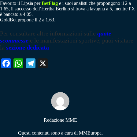
Favorito il Lipsia per
BetFlag
e i suoi analisti che propongono il 2 a
1.65, il successo dell’Hertha Berlino si trova a lavagna a 5, mentre l’X
è bancato a 4.05.
GoldBet propone il 2 a 1.63.
Per consultare altre informazioni sulle
quote
scommesse
e le manifestazioni sportive, puoi visitare
la
sezione dedicata
Fa
W
Te
X
ce
ha
le
bo
ts
gr
ok
A
a
pp
m
Redazione MME
Questi contenuti sono a cura di MMEuropa,