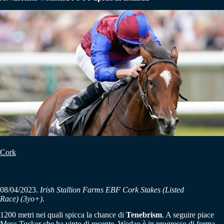
Cork
08/04/2023.
Irish Stallion Farms EBF Cork Stakes (Listed
Race)
(3yo+)
.
1200 metri nei quali spicca la chance di
Tenebrism
. A seguire piace
Moss Tucker che ha vinto di recente. Wodao è in progresso di forma