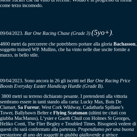
come terzo incomodo.
(5yo+)
09/04/2023.
Bar One Racing Chase (Grade 3)
.
4800 metri da percorrere che potrebbero portare alla gloria
Bachasson
,
soggetto trained WP. Mullins, che ha vinto nelle due uscite fornite a
marzo, in bello stile.
09/04/2023. Sono ancora in 26 gli iscritti nel
Bar One Racing Price
Boosts Everyday Easter Handicap Hurdle (Grade B)
.
3800 metri su terreno dichiarato pesante. I pretendenti alla vittoria
sembrano essere in tanti stando alla carta: Lucky Max, Bois De
Clamart,
Sa Fureur
, West Cork Wildway, Cadatharla Spillane’s
Tower, Ballybawn Belter e
Flying Scatsman
(ultimi tre citati con
giubba MacManus), L’ysier e Gaoth Chuil con Holmes St Georges,
Heliko Conti, The Flier Begley e Troubled Times. Bisognerà vedere di
questi chi sarà confermato alla partenza.
Propendiamo per una buona
prestazione di uno dei soggetti in giubba gialloverde a strisce