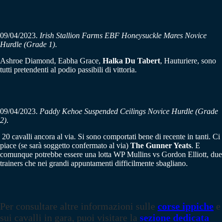
09/04/2023.
Irish Stallion Farms EBF Honeysuckle Mares Novice
Hurdle (Grade 1)
.
Ashroe Diamond, Eabha Grace,
Halka Du Tabert
, Hauturiere, sono
tutti pretendenti al podio passibili di vittoria.
09/04/2023.
Paddy Kehoe Suspended Ceilings Novice Hurdle (Grade
2)
.
20 cavalli ancora al via. Si sono comportati bene di recente in tanti. Ci
piace (se sarà soggetto confermato al via)
The Gunner Yeats
. E
comunque potrebbe essere una lotta WP Mullins vs Gordon Elliott, due
trainers che nei grandi appuntamenti difficilmente sbagliano.
Per consultare altre informazioni sulle
corse ippiche
e
sui cavalli in gara, puoi visitare la
sezione dedicata