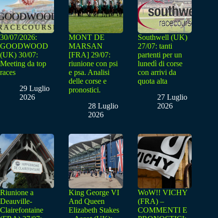
30/07/2026:
MONT DE
Southwell (UK)
GOODWOOD
MARSAN
27/07: tanti
(UK) 30/07:
[FRA] 29/07:
partenti per un
Meeting da top
riunione con psi
lunedì di corse
races
e psa. Analisi
con arrivi da
delle corse e
quota alta
29 Luglio
pronostici.
2026
27 Luglio
28 Luglio
2026
2026
Riunione a
King George VI
WoW!! VICHY
Deauville-
And Queen
(FRA) –
Clairefontaine
Elizabeth Stakes
COMMENTI E