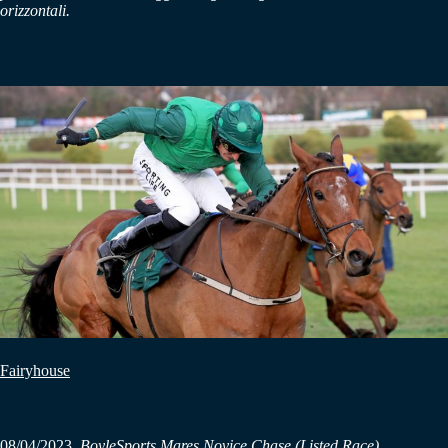
orizzontali.
Fairyhouse
08/04/2023.
BoyleSports Mares Novice Chase (Listed Race)
.