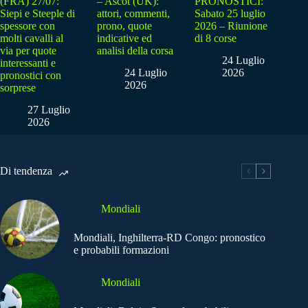
(FRA) 27/07:
– Ascot (UK):
PRONOSTICI:
Siepi e Steeple di
attori, commenti,
Sabato 25 luglio
spessore con
prono, quote
2026 – Riunione
molti cavalli al
indicative ed
di 8 corse
via per quote
analisi della corsa
24 Luglio
interessanti e
24 Luglio
2026
pronostici con
2026
sorprese
27 Luglio
2026
Di tendenza
Mondiali
Mondiali, Inghilterra-RD Congo: pronostico
e probabili formazioni
Mondiali