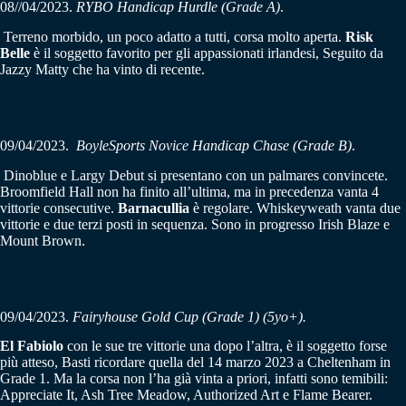
08//04/2023.
RYBO Handicap Hurdle (Grade A)
.
Terreno morbido, un poco adatto a tutti, corsa molto aperta.
Risk
Belle
è il soggetto favorito per gli appassionati irlandesi, Seguito da
Jazzy Matty che ha vinto di recente.
09/04/2023.
BoyleSports Novice Handicap Chase (Grade B)
.
Dinoblue e Largy Debut si presentano con un palmares convincete.
Broomfield Hall non ha finito all’ultima, ma in precedenza vanta 4
vittorie consecutive.
Barnacullia
è regolare. Whiskeyweath vanta due
vittorie e due terzi posti in sequenza. Sono in progresso Irish Blaze e
Mount Brown.
09/04/2023.
Fairyhouse Gold Cup (Grade 1) (5yo+).
El Fabiolo
con le sue tre vittorie una dopo l’altra, è il soggetto forse
più atteso, Basti ricordare quella del 14 marzo 2023 a Cheltenham in
Grade 1. Ma la corsa non l’ha già vinta a priori, infatti sono temibili:
Appreciate It, Ash Tree Meadow, Authorized Art e Flame Bearer.