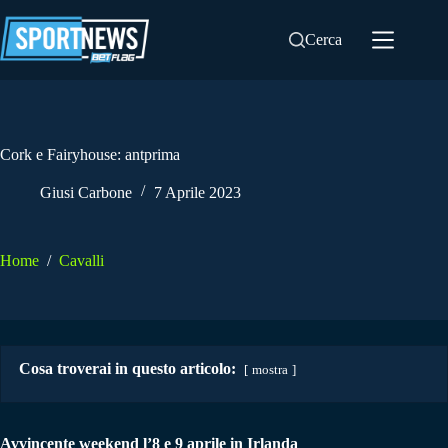
Salta
al
Cerca
contenuto
Cork e Fairyhouse: antprima
Giusi Carbone
7 Aprile 2023
Home
/
Cavalli
Cosa troverai in questo articolo:
mostra
Avvincente weekend l’8 e 9 aprile in Irlanda