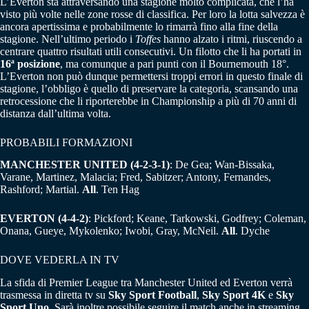
L’Everton sta attraversando una stagione molto complicata, che l’ha
visto più volte nelle zone rosse di classifica. Per loro la lotta salvezza è
ancora apertissima e probabilmente lo rimarrà fino alla fine della
stagione. Nell’ultimo periodo i
Toffes
hanno alzato i ritmi, riuscendo a
centrare quattro risultati utili consecutivi. Un filotto che li ha portati in
16ª posizione
, ma comunque a pari punti con il Bournemouth 18°.
L’Everton non può dunque permettersi troppi errori in questo finale di
stagione, l’obbligo è quello di preservare la categoria, scansando una
retrocessione che li riporterebbe in Championship a più di 70 anni di
distanza dall’ultima volta.
PROBABILI FORMAZIONI
MANCHESTER UNITED (4-2-3-1)
: De Gea; Wan-Bissaka,
Varane, Martinez, Malacia; Fred, Sabitzer; Antony, Fernandes,
Rashford; Martial.
All
. Ten Hag
EVERTON
(4-4-2)
: Pickford; Keane, Tarkowski, Godfrey; Coleman,
Onana, Gueye, Mykolenko; Iwobi, Gray, McNeil.
All
. Dyche
DOVE VEDERLA IN TV
La sfida di Premier League tra Manchester United ed Everton verrà
trasmessa in diretta tv su
Sky Sport Football
,
Sky Sport 4K
e
Sky
Sport Uno
. Sarà inoltre possibile seguire il match anche in streaming