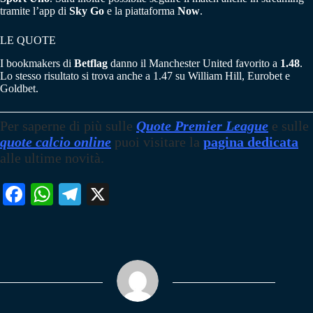
tramite l’app di
Sky Go
e la piattaforma
Now
.
LE QUOTE
I bookmakers di
Betflag
danno il Manchester United favorito a
1.48
.
Lo stesso risultato si trova anche a 1.47 su William Hill, Eurobet e
Goldbet.
Per saperne di più sulle
Quote Premier League
e sulle
quote calcio online
puoi visitare la
pagina dedicata
alle ultime novità.
Fa
W
Te
X
ce
ha
le
bo
ts
gr
ok
A
a
pp
m