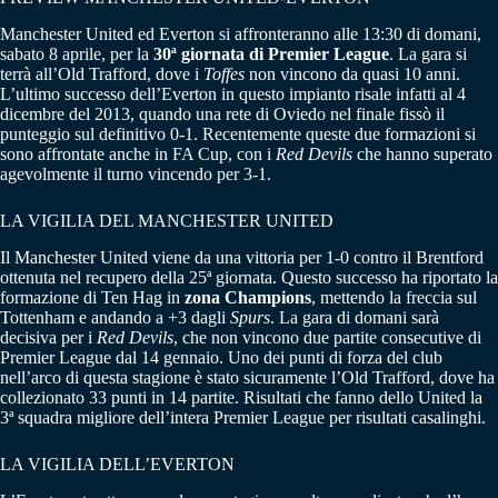
Manchester United ed Everton si affronteranno alle 13:30 di domani,
sabato 8 aprile, per la
30ª giornata di Premier League
. La gara si
terrà all’Old Trafford, dove i
Toffes
non vincono da quasi 10 anni.
L’ultimo successo dell’Everton in questo impianto risale infatti al 4
dicembre del 2013, quando una rete di Oviedo nel finale fissò il
punteggio sul definitivo 0-1. Recentemente queste due formazioni si
sono affrontate anche in FA Cup, con i
Red Devils
che hanno superato
agevolmente il turno vincendo per 3-1.
LA VIGILIA DEL MANCHESTER UNITED
Il Manchester United viene da una vittoria per 1-0 contro il Brentford
ottenuta nel recupero della 25ª giornata. Questo successo ha riportato la
formazione di Ten Hag in
zona Champions
, mettendo la freccia sul
Tottenham e andando a +3 dagli
Spurs
. La gara di domani sarà
decisiva per i
Red Devils
, che non vincono due partite consecutive di
Premier League dal 14 gennaio. Uno dei punti di forza del club
nell’arco di questa stagione è stato sicuramente l’Old Trafford, dove ha
collezionato 33 punti in 14 partite. Risultati che fanno dello United la
3ª squadra migliore dell’intera Premier League per risultati casalinghi.
LA VIGILIA DELL’EVERTON