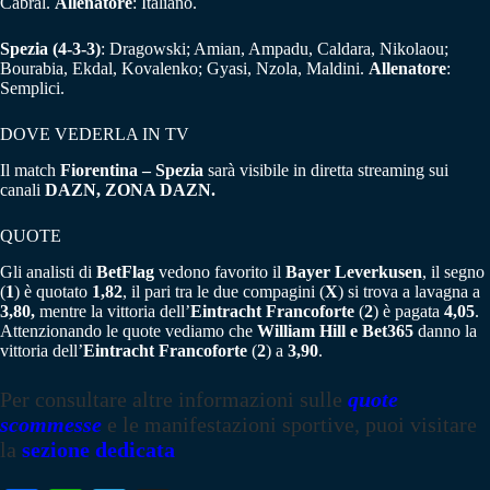
Cabral.
Allenatore
: Italiano.
Spezia (4-3-3)
: Dragowski; Amian, Ampadu, Caldara, Nikolaou;
Bourabia, Ekdal, Kovalenko; Gyasi, Nzola, Maldini.
Allenatore
:
Semplici.
DOVE VEDERLA IN TV
Il match
Fiorentina – Spezia
sarà visibile in diretta streaming sui
canali
DAZN,
ZONA DAZN.
QUOTE
Gli analisti di
BetFlag
vedono favorito il
Bayer Leverkusen
, il segno
(
1
) è quotato
1,82
, il pari tra le due compagini (
X
) si trova a lavagna a
3,80,
mentre la vittoria dell’
Eintracht Francoforte
(
2
) è pagata
4,05
.
Attenzionando le quote vediamo che
William Hill e Bet365
danno la
vittoria dell’
Eintracht Francoforte
(
2
) a
3,90
.
Per consultare altre informazioni sulle
quote
scommesse
e le manifestazioni sportive, puoi visitare
la
sezione dedicata