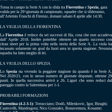
Torna in campo la Serie A con la sfida tra
Fiorentina
e
Spezia
, gara
valida per la 29^giornata di campionato, squadre che si sfideranno,
all’Artemio Franchi di Firenze, domani sabato 8 aprile alle 14:30.
LA VIGILIA DELLA FIORENTINA
La
Fiorentina
è reduce da sei successi di fila, cosa che non accadeva
dall’ Aprile 2018. Inoltre potrebbe ottenere un quarto successo con
clean sheet per la prima volta nella storia della Serie A. La viola ha
incassato solamente un goal da fuori area in questa stagione. Nessuna
squadra ha fatto meglio di lei.
LA VIGILIA DELLO SPEZIA
Lo
Spezia
sta vivendo la peggiore stagione da quando è in Serie A.
Nel 2020/21, con lo stesso numero di giornate disputate, ottenne 29
punti. In quella successiva arrivò a 26. Liguri che sono reduci dal
pareggio contro la Salernitana per 1-1.
PROBABILI FORMAZIONI
Fiorentina
(4-2-3-1)
: Terracciano; Dodò, Milenkovic, Igor, Biraghi;
Castrovilli, Mandragora; Nico Gonzalez, Bonaventura, Kouame;