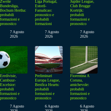
Zweite
Liga Portugal,
Jupiler League,
Bundesliga,
Estoril-
Club Brugge
Bochum Hertha:
Famalicao:
Kortrijk:
probabili
pronostico e
probabili
formazioni e
probabili
formazioni e
pronostico
formazioni
pronostico
7 Agosto
7 Agosto
7 Agosto
2026
2026
2026
Eredivisie,
Preliminari
Fiorentina A
Cambuur-
Europa League,
Coruna,
Excelsior:
Benfica Hearts:
amichevole:
probabili
probabili
probabili
formazioni e
formazioni e
formazioni e
pronostico
pronostico
pronostico
7 Agosto
6 Agosto
6 Agosto
2026
2026
2026