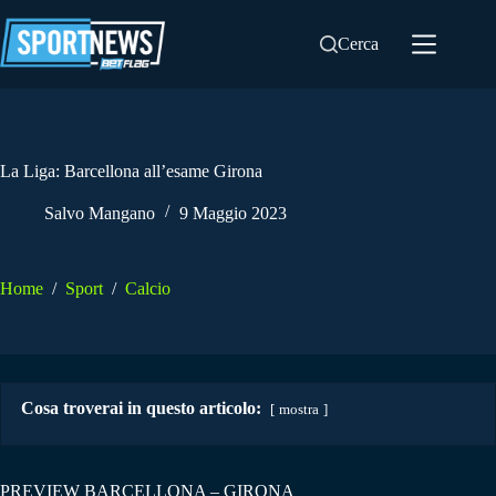
Salta
al
Cerca
contenuto
La Liga: Barcellona all’esame Girona
Salvo Mangano
9 Maggio 2023
Home
/
Sport
/
Calcio
Cosa troverai in questo articolo:
mostra
PREVIEW BARCELLONA – GIRONA