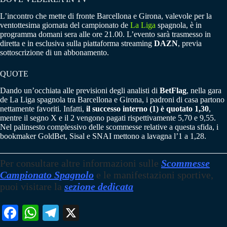
L’incontro che mette di fronte Barcellona e Girona, valevole per la
ventottesima giornata del campionato de
La Liga
spagnola, è in
programma domani sera alle ore 21.00. L’evento sarà trasmesso in
diretta e in esclusiva sulla piattaforma streaming
DAZN
, previa
sottoscrizione di un abbonamento.
QUOTE
Dando un’occhiata alle previsioni degli analisti di
BetFlag
, nella gara
de La Liga spagnola tra Barcellona e Girona, i padroni di casa partono
nettamente favoriti. Infatti,
il successo interno (1) è quotato 1,30
,
mentre il segno X e il 2 vengono pagati rispettivamente 5,70 e 9,55.
Nel palinsesto complessivo delle scommesse relative a questa sfida, i
bookmaker GoldBet, Sisal e SNAI mettono a lavagna l’1 a 1,28.
Per consultare altre informazioni sulle
Scommesse
Campionato Spagnolo
e le manifestazioni sportive,
puoi visitare la
sezione dedicata
Fa
W
Te
X