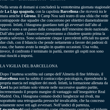
Nella serata di domani si concluderà la ventottesima giornata stagionale
de
La Liga spagnola
, con la capolista
Barcellona
che riceverà tra le
mura amiche il
Girona
. Il Camp Nou sarà teatro di una sfida che vede
contrapposte due squadre che concorrono per obiettivi diametralmente
opposti. Infatti, i blaugrana guardano tutti gli avversari dall’alto al
basso e sono a un passo dalla conquista dell’ennesimo titolo nazionale.
Dall’altra parte, i biancorossi proveranno a chiudere quanto prima la
pratica salvezza. Sono solamente cinque i precedenti ufficiali tra questi
due club, con il bilancio che pende nettamente a favore dei padroni di
casa, che hanno avuto la meglio in quattro occasioni. Una volta,
invece, il confronto è terminato in parità, mentre gli ospiti non sono
mai riusciti a imporsi.
LA VIGILIA DEL BARCELLONA
Dopo l’inattesa sconfitta sul campo dell’Almeria di fine febbraio, il
Barcellona
non ha subito il contraccolpo psicologico, riprendendo la
propria marcia nel migliore dei modi. Infatti, la formazione allenata da
Xavi
ha poi infilato solo vittorie nelle successive quattro partite,
incrementando il proprio margine di vantaggio sull’inseguitrice Real
Madrid. Ora, i blaugrana contano dodici lunghezze sui rivali, ma
soprattutto una retroguardia pressoché invalicabile, che ha concesso
solamente nove reti agli avversari. Nell’undici di partenza,
Lewandowski
sarà confermato come riferimento centrale nel tridente