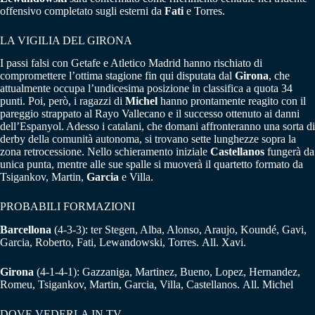
offensivo completato sugli esterni da
Fati
e Torres.
LA VIGILIA DEL GIRONA
I passi falsi con Getafe e Atletico Madrid hanno rischiato di
compromettere l’ottima stagione fin qui disputata dal
Girona
, che
attualmente occupa l’undicesima posizione in classifica a quota 34
punti. Poi, però, i ragazzi di
Michel
hanno prontamente reagito con il
pareggio strappato al Rayo Vallecano e il successo ottenuto ai danni
dell’Espanyol. Adesso i catalani, che domani affronteranno una sorta di
derby della comunità autonoma, si trovano sette lunghezze sopra la
zona retrocessione. Nello schieramento iniziale
Castellanos
fungerà da
unica punta, mentre alle sue spalle si muoverà il quartetto formato da
Tsigankov, Martin,
Garcia
e Villa.
PROBABILI FORMAZIONI
Barcellona
(4-3-3): ter Stegen, Alba, Alonso, Araujo, Koundé, Gavi,
Garcia, Roberto, Fati, Lewandowski, Torres. All. Xavi.
Girona
(4-1-4-1): Gazzaniga, Martinez, Bueno, Lopez, Hernandez,
Romeu, Tsigankov, Martin, Garcia, Villa, Castellanos. All. Michel
DOVE VEDERLA IN TV