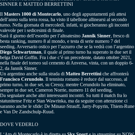
SINNER E MATTEO BERRETTINI
Il
Masters 1000 di Montecarlo
, uno degli appuntamenti più attesi
dell’anno sulla terra rossa, ha visto il tabellone allinearsi al secondo
turno. Nella giornata di mercoledì, infatti, si giocheranno gli incontri
valevole per i sedicesimi di finale.
Sarà il giorno dell’esordio per l’altoatesino
Jannik Sinner
, fresco di
besta ranking, numero 8 al mondo, e testa di serie numero 7 del
seeding. Avversario ostico per l’azzurro che se la vedrà con l’argentino
Diego Schwartzman
, il quale al primo turno ha superato in due set il
belga David Goffin. Fra i due c’è un precedente, datato ottobre 2021,
nella finale del torneo sul cemento di Anversa, vinta, con un doppio 6-
2, da Jannik Sinner.
Un argentino anche sulla strada di
Matteo Berrettini
che affronterà
Francisco Cerundolo
. Il tennista romano è reduce dal successo, al
primo turno, in due set, su Cressy, mentre Cerundolo ha eliminato,
sempre in due set, Cameron Norrie, numero 11 del seeding.
Da segnalare anche altri interessanti incontri. Su tutti il match fra lo
statunitense Fritz e Stan Wawrinka, ma da seguire con attenzione ci
saranno anche le sfide: De Minaur-Strauff, Jarry-Popyrin, Thiem-Rune
e Van De Zandschulp-Ruud.
DOVE VEDERLO
L‘Atp di Montecarlo è in diretta su
Sky Sport
e in streaming su NOW