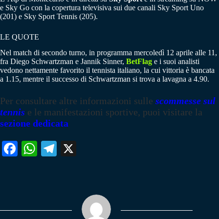
e Sky Go con la copertura televisiva sui due canali Sky Sport Uno
(201) e Sky Sport Tennis (205).
LE QUOTE
Nel match di secondo turno, in programma mercoledì 12 aprile alle 11,
fra Diego Schwartzman e Jannik Sinner,
BetFlag
e i suoi analisti
vedono nettamente favorito il tennista italiano, la cui vittoria è bancata
a 1.15, mentre il successo di Schwartzman si trova a lavagna a 4.90.
Per consultare altre informazioni sulle
scommesse sul
tennis
e le manifestazioni sportive, puoi visitare la
sezione dedicata
Fa
W
Te
X
ce
ha
le
bo
ts
gr
ok
A
a
pp
m