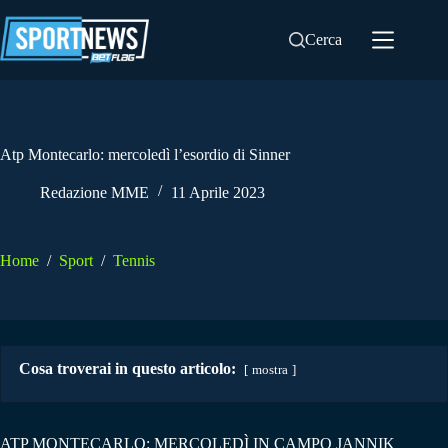
Salta
al
Cerca
contenuto
Atp Montecarlo: mercoledì l’esordio di Sinner
Redazione MME
11 Aprile 2023
Home
/
Sport
/
Tennis
Cosa troverai in questo articolo:
mostra
ATP MONTECARLO: MERCOLEDÌ IN CAMPO JANNIK