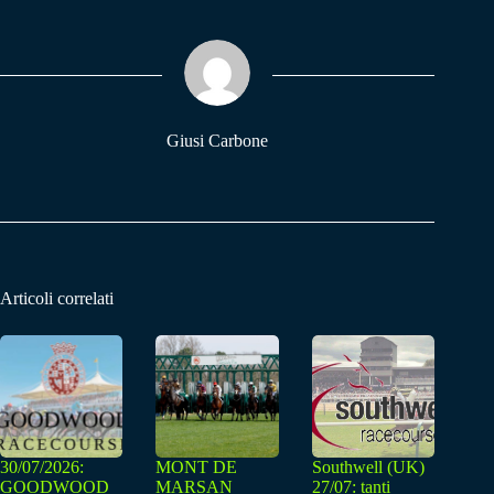
bo
ts
gr
ok
A
a
pp
m
Giusi Carbone
Articoli correlati
30/07/2026:
MONT DE
Southwell (UK)
GOODWOOD
MARSAN
27/07: tanti