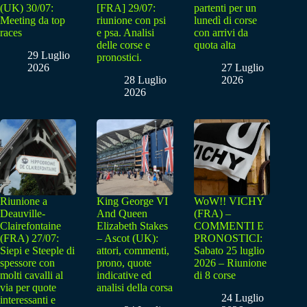
(UK) 30/07:
[FRA] 29/07:
partenti per un
Meeting da top
riunione con psi
lunedì di corse
races
e psa. Analisi
con arrivi da
delle corse e
quota alta
29 Luglio
pronostici.
2026
27 Luglio
28 Luglio
2026
2026
Riunione a
King George VI
WoW!! VICHY
Deauville-
And Queen
(FRA) –
Clairefontaine
Elizabeth Stakes
COMMENTI E
(FRA) 27/07:
– Ascot (UK):
PRONOSTICI:
Siepi e Steeple di
attori, commenti,
Sabato 25 luglio
spessore con
prono, quote
2026 – Riunione
molti cavalli al
indicative ed
di 8 corse
via per quote
analisi della corsa
24 Luglio
interessanti e