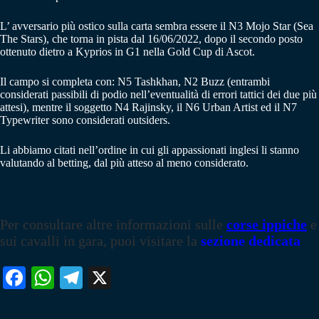
L’ avversario più ostico sulla carta sembra essere il N3 Mojo Star (Sea
The Stars), che torna in pista dal 16/06/2022, dopo il secondo posto
ottenuto dietro a Kyprios in G1 nella Gold Cup di Ascot.
Il campo si completa con: N5 Tashkhan, N2 Buzz (entrambi
considerati passibili di podio nell’eventualità di errori tattici dei due più
attesi), mentre il soggetto N4 Rajinsky, il N6 Urban Artist ed il N7
Typewriter sono considerati outsiders.
Li abbiamo citati nell’ordine in cui gli appassionati inglesi li stanno
valutando al betting, dal più atteso al meno considerato.
Per consultare altre informazioni sulle
corse ippiche
e
sui cavalli in gara, puoi visitare la
sezione dedicata
Fa
W
Te
X
ce
ha
le