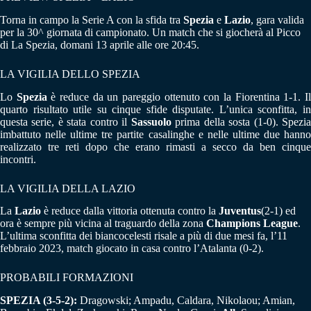
Torna in campo la Serie A con la sfida tra
Spezia
e
Lazio
, gara valida
per la 30^ giornata di campionato. Un match che si giocherà al Picco
di La Spezia, domani 13 aprile alle ore 20:45.
LA VIGILIA DELLO SPEZIA
Lo
Spezia
è reduce da un pareggio ottenuto con la Fiorentina 1-1. I
quarto risultato utile su cinque sfide disputate. L’unica sconfitta, in
questa serie, è stata contro il
Sassuolo
prima della sosta (1-0). Spezi
imbattuto nelle ultime tre partite casalinghe e nelle ultime due hanno
realizzato tre reti dopo che erano rimasti a secco da ben cinque
incontri.
LA VIGILIA DELLA LAZIO
La
Lazio
è reduce dalla vittoria ottenuta contro la
Juventus
(2-1) ed
ora è sempre più vicina al traguardo della zona
Champions League
.
L’ultima sconfitta dei biancocelesti risale a più di due mesi fa, l’11
febbraio 2023, match giocato in casa contro l’Atalanta (0-2).
PROBABILI FORMAZIONI
SPEZIA (3-5-2):
Dragowski; Ampadu, Caldara, Nikolaou; Amian,