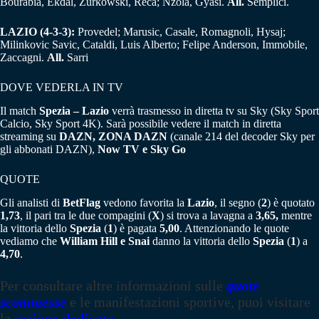
Bourabia, Ekdal, Zurkowski, Reca; Nzola, Gyasi.
All.
Semplici.
LAZIO (4-3-3):
Provedel; Marusic, Casale, Romagnoli, Hysaj;
Milinkovic Savic, Cataldi, Luis Alberto; Felipe Anderson, Immobile,
Zaccagni.
All.
Sarri
DOVE VEDERLA IN TV
Il match
Spezia – Lazio
verrà trasmesso in diretta tv su Sky (Sky Sport
Calcio, Sky Sport 4K). Sarà possibile vedere il match in diretta
streaming su
DAZN,
ZONA DAZN
(canale 214 del decoder Sky per
gli abbonati DAZN),
Now TV
e
Sky Go
QUOTE
Gli analisti di
BetFlag
vedono favorita la
Lazio
, il segno (
2
) è quotato
1,73
, il pari tra le due compagini (
X
) si trova a lavagna a
3,65,
mentre
la vittoria dello
Spezia
(
1
) è pagata
5,00
. Attenzionando le quote
vediamo che
William Hill e Snai
danno la vittoria dello
Spezia
(
1
) a
4,70
.
Per consultare altre informazioni sulle
quote
scommesse
e le manifestazioni sportive, puoi visitare
la
sezione dedicata