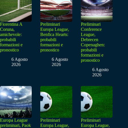
Fiorentina A
Preliminari
Preliminari
Coruna,
Europa League,
Conference
amichevole:
Benfica Hearts:
League,
probabili
probabili
Debrecen
formazioni e
formazioni e
Copenaghen:
pronostico
pronostico
probabili
formazioni e
6 Agosto
6 Agosto
pronostico
2026
2026
6 Agosto
2026
Europa League
Preliminari
Preliminari
preliminari, Paok
Europa League,
Europa League,