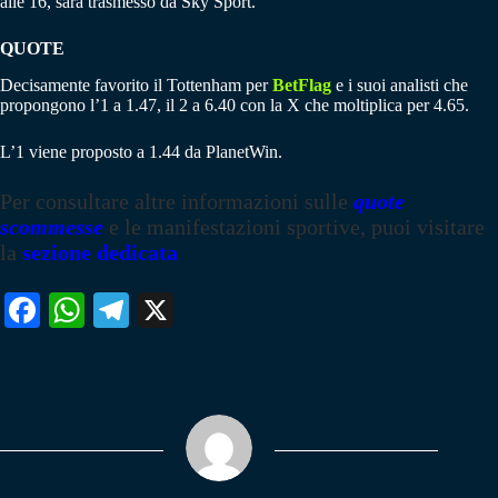
alle 16, sarà trasmesso da Sky Sport.
QUOTE
Decisamente favorito il Tottenham per
BetFlag
e i suoi analisti che
propongono l’1 a 1.47, il 2 a 6.40 con la X che moltiplica per 4.65.
L’1 viene proposto a 1.44 da PlanetWin.
Per consultare altre informazioni sulle
quote
scommesse
e le manifestazioni sportive, puoi visitare
la
sezione dedicata
Fa
W
Te
X
ce
ha
le
bo
ts
gr
ok
A
a
pp
m