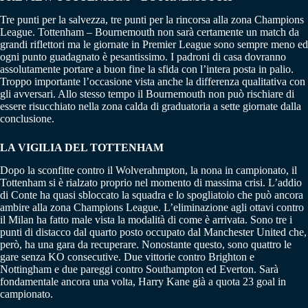
Tre punti per la salvezza, tre punti per la rincorsa alla zona Champions
League. Tottenham – Bournemouth non sarà certamente un match da
grandi riflettori ma le giornate in Premier League sono sempre meno ed
ogni punto guadagnato è pesantissimo. I padroni di casa dovranno
assolutamente portare a buon fine la sfida con l’intera posta in palio.
Troppo importante l’occasione vista anche la differenza qualitativa con
gli avversari. Allo stesso tempo il Bournemouth non può rischiare di
essere risucchiato nella zona calda di graduatoria a sette giornate dalla
conclusione.
LA VIGILIA DEL TOTTENHAM
Dopo la sconfitte contro il Wolverahmpton, la nona in campionato, il
Tottenham si è rialzato proprio nel momento di massima crisi. L’addio
di Conte ha quasi sbloccato la squadra e lo spogliatoio che può ancora
ambire alla zona Champions League. L’eliminazione agli ottavi contro
il Milan ha fatto male vista la modalità di come è arrivata. Sono tre i
punti di distacco dal quarto posto occupato dal Manchester United che,
però, ha una gara da recuperare. Nonostante questo, sono quattro le
gare senza KO consecutive. Due vittorie contro Brighton e
Nottingham e due pareggi contro Southampton ed Everton. Sarà
fondamentale ancora una volta, Harry Kane già a quota 23 goal in
campionato.