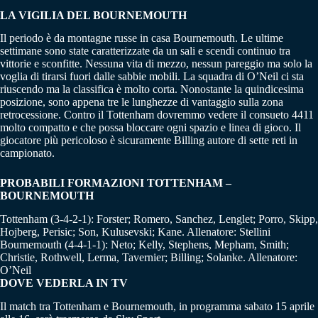
LA VIGILIA DEL BOURNEMOUTH
Il periodo è da montagne russe in casa Bournemouth. Le ultime
settimane sono state caratterizzate da un sali e scendi continuo tra
vittorie e sconfitte. Nessuna vita di mezzo, nessun pareggio ma solo la
voglia di tirarsi fuori dalle sabbie mobili. La squadra di O’Neil ci sta
riuscendo ma la classifica è molto corta. Nonostante la quindicesima
posizione, sono appena tre le lunghezze di vantaggio sulla zona
retrocessione. Contro il Tottenham dovremmo vedere il consueto 4411
molto compatto e che possa bloccare ogni spazio e linea di gioco. Il
giocatore più pericoloso è sicuramente Billing autore di sette reti in
campionato.
PROBABILI FORMAZIONI TOTTENHAM –
BOURNEMOUTH
Tottenham (3-4-2-1): Forster; Romero, Sanchez, Lenglet; Porro, Skipp,
Hojberg, Perisic; Son, Kulusevski; Kane. Allenatore: Stellini
Bournemouth (4-4-1-1): Neto; Kelly, Stephens, Mepham, Smith;
Christie, Rothwell, Lerma, Tavernier; Billing; Solanke. Allenatore:
O’Neil
DOVE VEDERLA IN TV
Il match tra Tottenham e Bournemouth, in programma sabato 15 aprile