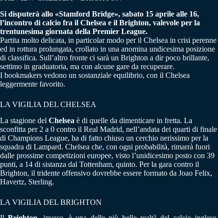
Si disputerà allo «Stamford Bridge», sabato 15 aprile alle 16,
l’incontro di calcio fra il Chelsea e il Brighton, valevole per la
trentunesima giornata della Premier League.
Partita molto delicata, in particolar modo per il Chelsea in crisi perenne
ed in rottura prolungata, crollato in una anomina undicesima posizione
di classifica. Sull’altro fronte ci sarà un Brighton a dir poco brillante,
settimo in graduatoria, ma con alcune gare da recuperare.
I bookmakers vedono un sostanziale equilibrio, con il Chelsea
leggermente favorito.
LA VIGILIA DEL CHELSEA
La stagione del
Chelsea
è di quelle da dimenticare in fretta. La
sconfitta per 2 a 0 contro il Real Madrid, nell’andata dei quarti di finale
di Champions League, ha di fatto chiuso un cerchio nerissimo per la
squadra di Lampard. Chelsea che, con ogni probabilità, rimarrà fuori
dalle prossime competizioni europee, visto l’unidicesimo posto con 39
punti, a 14 di sistanza dal Tottenham, quinto. Per la gara contro il
Brighton, il tridente offensivo dovrebbe essere formato da Joao Felix,
Havertz, Sterling.
LA VIGILIA DEL BRIGHTON
Il
Brighton
, invece, è una delle più belle realtà del calcio inglese