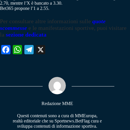
2.70, mentre l’X è bancato a 3.30.
Bet365 propone l’1 a 2.55.
Per consultare altre informazioni sulle
quote
scommesse
e le manifestazioni sportive, puoi visitare
la
sezione dedicata
Fa
W
Te
X
ce
ha
le
bo
ts
gr
ok
A
a
pp
m
Redazione MME
Questi contenuti sono a cura di MMEuropa,
realtà editoriale che su Sportnews.BetFlag cura e
sviluppa contenuti di informazione sportiva.