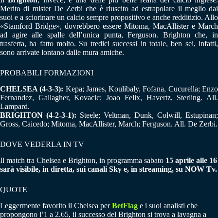
Merito di mister De Zerbi che è riuscito ad estrapolare il meglio dai
suoi e a sciorinare un calcio sempre propositivo e anche redditizio. Allo
«Stamford Bridge», dovrebbero essere Mitoma, MacAllister e March
ad agire alle spalle dell’unica punta, Ferguson. Brighton che, in
trasferta, ha fatto molto. Su tredici successi in totale, ben sei, infatti,
sono arrivate lontano dalle mura amiche.
PROBABILI FORMAZIONI
CHELSEA (4-3-3):
Kepa; James, Koulibaly, Fofana, Cucurella; Enz
Fernandez, Gallagher, Kovacic; Joao Felix, Havertz, Sterling. All.
Lampard.
BRIGHTON (4-2-3-1):
Steele; Veltman, Dunk, Colwill, Estupinan;
Gross, Caicedo; Mitoma, MacAllister, March; Ferguson. All. De Zerbi.
DOVE VEDERLA IN TV
Il match tra Chelsea e Brighton, in programma sabato
15 aprile alle 16
sarà visibile, in diretta, sui canali Sky e, in streaming, su NOW Tv.
QUOTE
Leggermente favorito il Chelsea per
BetFlag
e i suoi analisti che
propongono l’1 a 2.65, il successo del Brighton si trova a lavagna a