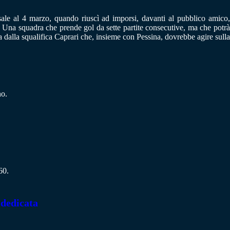
sale al 4 marzo, quando riuscì ad imporsi, davanti al pubblico amico
. Una squadra che prende gol da sette partite consecutive, ma che potrà
a dalla squalifica Caprari che, insieme con Pessina, dovrebbe agire sulla
no.
60.
 dedicata