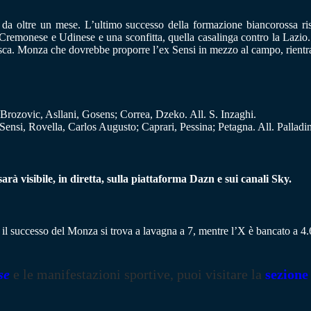
 da oltre un mese. L’ultimo successo della formazione biancorossa ri
, Cremonese e Udinese e una sconfitta, quella casalinga contro la Lazio
n tasca. Monza che dovrebbe proporre l’ex Sensi in mezzo al campo, rientr
Brozovic, Asllani, Gosens; Correa, Dzeko. All. S. Inzaghi.
Sensi, Rovella, Carlos Augusto; Caprari, Pessina; Petagna. All. Palladi
sarà visibile, in diretta, sulla piattaforma Dazn e sui canali Sky.
 il successo del Monza si trova a lavagna a 7, mentre l’X è bancato a 4.
se
e le manifestazioni sportive, puoi visitare la
sezione