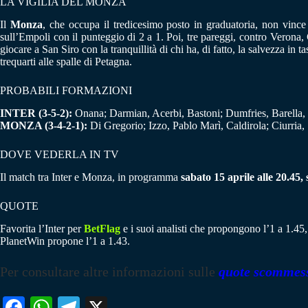
LA VIGILIA DEL MONZA
Il
Monza
, che occupa il tredicesimo posto in graduatoria, non vince
sull’Empoli con il punteggio di 2 a 1. Poi, tre pareggi, contro Verona
giocare a San Siro con la tranquillità di chi ha, di fatto, la salvezza i
trequarti alle spalle di Petagna.
PROBABILI FORMAZIONI
INTER (3-5-2):
Onana; Darmian, Acerbi, Bastoni; Dumfries, Barella, 
MONZA (3-4-2-1):
Di Gregorio; Izzo, Pablo Marì, Caldirola; Ciurria, 
DOVE VEDERLA IN TV
Il match tra Inter e Monza, in programma
sabato 15 aprile alle 20.45, 
QUOTE
Favorita l’Inter per
BetFlag
e i suoi analisti che propongono l’1 a 1.45,
PlanetWin propone l’1 a 1.43.
Per consultare altre informazioni sulle
quote scommes
Fa
W
Te
X