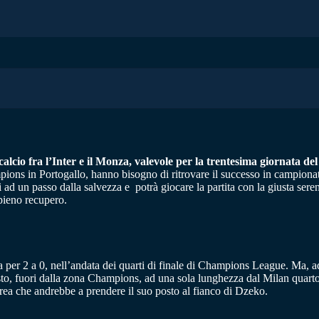
calcio fra l’Inter e il Monza, valevole per la trentesima giornata de
pions in Portogallo, hanno bisogno di ritrovare il successo in campionat
i ad un passo dalla salvezza e potrà giocare la partita con la giusta ser
 pieno recupero.
ica per 2 a 0, nell’andata dei quarti di finale di Champions League. Ma,
sto, fuori dalla zona Champions, ad una sola lunghezza dal Milan quarto e
ea che andrebbe a prendere il suo posto al fianco di Dzeko.