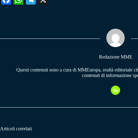
ce
ha
le
bo
ts
gr
ok
A
a
pp
m
Redazione MME
Questi contenuti sono a cura di MMEuropa, realtà editoriale c
contenuti di informazione spo
Articoli correlati