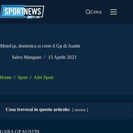
Salta
al
Cerca
contenuto
MotoGp, domenica si corre il Gp di Austin
Salvo Mangano
15 Aprile 2023
Home
/
Sport
/
Altri Sport
Cosa troverai in questo articolo:
mostra
GARA GP AUSTIN