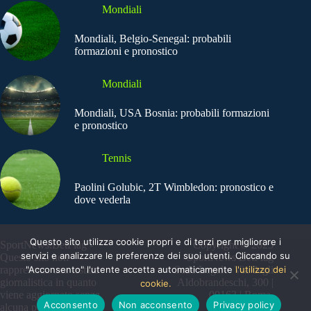
Mondiali
Mondiali, Belgio-Senegal: probabili
formazioni e pronostico
Mondiali
Mondiali, USA Bosnia: probabili formazioni
e pronostico
Tennis
Paolini Golubic, 2T Wimbledon: pronostico e
dove vederla
Questo sito utilizza cookie propri e di terzi per migliorare i
SportNews.BetFlag -
Copyright © 2025
servizi e analizzare le preferenze dei suoi utenti. Cliccando su
Questo sito non
SportNews BetFlag
rappresenta una testata
"Acconsento" l'utente accetta automaticamente
Sede Legale: Via degli
l'utilizzo dei
giornalistica in quanto
Aldobrandeschi, 300 |
cookie.
viene aggiornato senza
00163 | Roma
Acconsento
Non acconsento
Privacy policy
alcuna periodicità