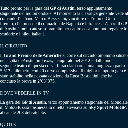
Tutto pronto per la gara del
GP di Austin,
terzo appuntamento
stagionale del motomondiale. Al momento la classifica generale vede al
comando l’italiano Marco Bezzecchi, vincitore dell’ultimo Gran
Premio, che precede il connazionale Bagnaia e il francese Zarco. Il GP
di Austin è molto atteso soprattutto per capire cosa potranno regalare le
scuderie e i piloti italiani.
IL CIRCUITO
Il
Grand Premio delle Americhe
si corre sul circuito omonimo situato
nella città di Austin, in Texas, inaugurato nel 2012 e dall’anno
seguente teatro di questa corsa. Il tracciato conta una lunghezza pari a
5,513 chilometri, con 20 curve complessive. Il miglior tempo in gara è
stato stabilito nella passata edizione da Enea Bastianini, che ha
concluso la prova in 2’03″375.
DOVE VEDERLE IN TV
La gara del
GP di Austin
, terzo appuntamento stagionale del Mondiale
di MotoGP, sarà trasmessa in diretta televisiva su
Sky Sport MotoGP
,
al canale 208 del satellite.
QUOTE