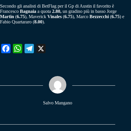
Secondo gli analisti di BetFlag per il Gp di Austin il favorito è
Francesco
Bagnaia
a quota
2.80,
un gradino più in basso Jorge
Martin
(
6.75
), Maverick
Vinales
(
6.75
), Marco
Bezzecchi
(
6.75
) e
Fabio Quartararo (
8.00
).
Fa
W
Te
X
ce
ha
le
bo
ts
gr
ok
A
a
pp
m
Salvo Mangano