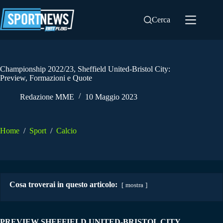
Salta
al
Cerca
contenuto
Championship 2022/23, Sheffield United-Bristol City:
Preview, Formazioni e Quote
Redazione MME
10 Maggio 2023
Home
/
Sport
/
Calcio
Cosa troverai in questo articolo:
mostra
PREVIEW SHEFFIELD UNITED-BRISTOL CITY