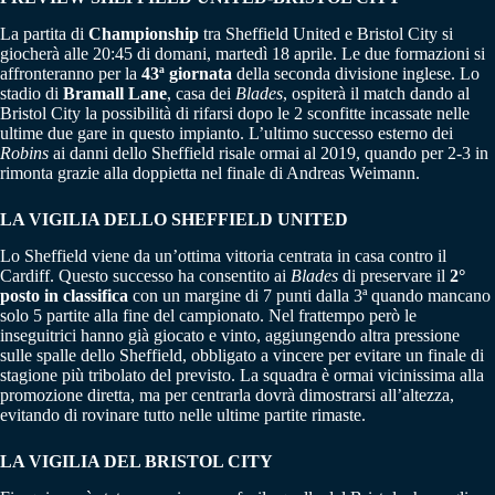
La partita di
Championship
tra Sheffield United e Bristol City si
giocherà alle 20:45 di domani, martedì 18 aprile. Le due formazioni si
affronteranno per la
43ª giornata
della seconda divisione inglese. Lo
stadio di
Bramall Lane
, casa dei
Blades
, ospiterà il match dando al
Bristol City la possibilità di rifarsi dopo le 2 sconfitte incassate nelle
ultime due gare in questo impianto. L’ultimo successo esterno dei
Robins
ai danni dello Sheffield risale ormai al 2019, quando per 2-3 in
rimonta grazie alla doppietta nel finale di Andreas Weimann.
LA VIGILIA DELLO SHEFFIELD UNITED
Lo Sheffield viene da un’ottima vittoria centrata in casa contro il
Cardiff. Questo successo ha consentito ai
Blades
di preservare il
2°
posto in classifica
con un margine di 7 punti dalla 3ª quando mancano
solo 5 partite alla fine del campionato. Nel frattempo però le
inseguitrici hanno già giocato e vinto, aggiungendo altra pressione
sulle spalle dello Sheffield, obbligato a vincere per evitare un finale di
stagione più tribolato del previsto. La squadra è ormai vicinissima alla
promozione diretta, ma per centrarla dovrà dimostrarsi all’altezza,
evitando di rovinare tutto nelle ultime partite rimaste.
LA VIGILIA DEL BRISTOL CITY