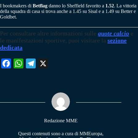
I bookmakers di
Betflag
danno lo Sheffield favorito a
1.52
. La vittoria
della squadra di casa si trova anche a 1.45 su Sisal e a 1.49 su Better e
Goldbet.
Per consultare altre informazioni sulle
quote calcio
e
le manifestazioni sportive, puoi visitare la
sezione
dedicata
Fa
W
Te
X
ce
ha
le
bo
ts
gr
ok
A
a
pp
m
Redazione MME
Questi contenuti sono a cura di MMEuropa,