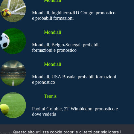
Mondiali
Mondiali, Inghilterra-RD Congo: pronostico
e probabili formazioni
Mondiali
Mondiali, Belgio-Senegal: probabili
formazioni e pronostico
Mondiali
Mondiali, USA Bosnia: probabili formazioni
e pronostico
Tennis
Paolini Golubic, 2T Wimbledon: pronostico e
dove vederla
Questo sito utilizza cookie propri e di terzi per migliorare i
SportNews.BetFlag -
Copyright © 2025