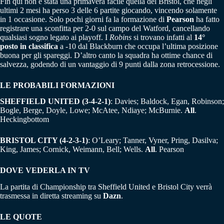
Fin qui non è stata una primavera facile quella del Bristol, che negli
ultimi 2 mesi ha perso 3 delle 6 partite giocando, vincendo solamente
in 1 occasione. Solo pochi giorni fa la formazione di
Pearson
ha fatto
registrare una sconfitta per 2-0 sul campo del Watford, cancellando
qualsiasi sogno legato ai playoff. I
Robins
si trovano infatti al
14°
posto in classifica
a -10 dal Blackburn che occupa l’ultima posizione
buona per gli spareggi. D’altro canto la squadra ha ottime chance di
salvezza, godendo di un vantaggio di 9 punti dalla zona retrocessione.
LE PROBABILI FORMAZIONI
SHEFFIELD UNITED (3-4-2-1)
: Davies; Baldock, Egan, Robinson;
Bogle, Berge, Doyle, Lowe; McAtee, Ndiaye; McBurnie.
All
.
Heckingbottom
BRISTOL CITY (4-2-3-1)
: O’Leary; Tanner, Vyner, Pring, Dasilva;
King, James; Cornick, Weimann, Bell; Wells.
All
. Pearson
DOVE VEDERLA IN TV
La partita di Championship tra Sheffield United e Bristol City verrà
trasmessa in diretta streaming su
Dazn
.
LE QUOTE