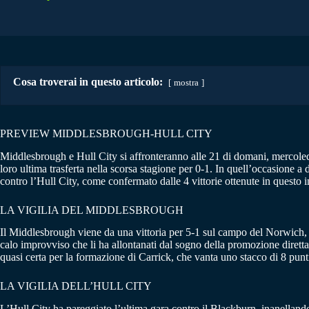
Cosa troverai in questo articolo:
mostra
PREVIEW MIDDLESBROUGH-HULL CITY
Middlesbrough e Hull City si affronteranno alle 21 di domani, mercoled
loro ultima trasferta nella scorsa stagione per 0-1. In quell’occasione
contro l’Hull City, come confermato dalle 4 vittorie ottenute in questo 
LA VIGILIA DEL MIDDLESBROUGH
Il Middlesbrough viene da una vittoria per 5-1 sul campo del Norwich, 
calo improvviso che li ha allontanati dal sogno della promozione diretta
quasi certa per la formazione di Carrick, che vanta uno stacco di 8 punt
LA VIGILIA DELL’HULL CITY
L’Hull City ha pareggiato l’ultima gara contro il Blackburn, inanelland