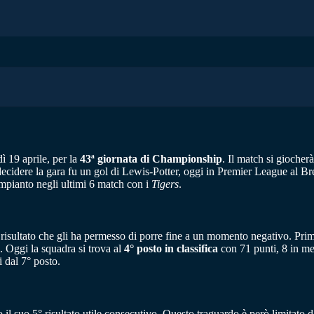
ì 19 aprile, per la
43ª giornata di Championship
. Il match si giocher
 a decidere la gara fu un gol di Lewis-Potter, oggi in Premier League al
impianto negli ultimi 6 match con i
Tigers
.
risultato che gli ha permesso di porre fine a un momento negativo. Prim
. Oggi la squadra si trova al
4° posto in classifica
con 71 punti, 8 in men
i dal 7° posto.
o il suo 5° risultato utile consecutivo. Questo traguardo è però limitat