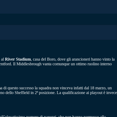
à al
River Stadium
, casa del Boro, dove gli arancioneri hanno vinto la
 Brentford. Il Middlesbrough vanta comunque un ottimo ruolino interno
a di questo successo la squadra non vinceva infatti dal 18 marzo, un
o dello Sheffield in 2ª posizione. La qualificazione ai playout è invece
o dall’elevatissimo numero di pareggi, che non hanno permesso alla