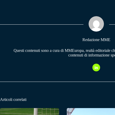
ce
ha
le
bo
ts
gr
ok
A
a
pp
m
Redazione MME
Questi contenuti sono a cura di MMEuropa, realtà editoriale c
contenuti di informazione spo
Articoli correlati