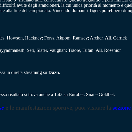
ifficoltà avute dagli arancioneri, la cui unica priorità al momento è quel
e alla fine del campionato. Vincendo domani i Tigers potrebbero dunque
Giles; Howson, Hackney; Forss, Akpom, Ramsey; Archer.
All
. Carrick
ayyadmanesh, Seri, Slater, Vaughan; Traore, Tufan.
All
. Rosenior
sa in diretta streaming su
Dazn
.
esso risultato si trova anche a 1.42 su Eurobet, Snai e Goldbet.
se
e le manifestazioni sportive, puoi visitare la
sezione