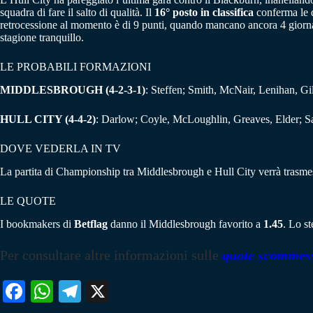
squadra di fare il salto di qualità. Il
16° posto in classifica
conferma le d
retrocessione al momento è di 9 punti, quando mancano ancora 4 giornat
stagione tranquillo.
LE PROBABILI FORMAZIONI
MIDDLESBROUGH (4-2-3-1)
: Steffen; Smith, McNair, Lenihan, 
HULL CITY (4-4-2)
: Darlow; Coyle, McLoughlin, Greaves, Elder; S
DOVE VEDERLA IN TV
La partita di Championship tra Middlesbrough e Hull City verrà trasmes
LE QUOTE
I bookmakers di
Betflag
danno il Middlesbrough favorito a
1.45
. Lo st
Per consultare altre informazioni sulle
quote scommes
Fa
W
Te
X