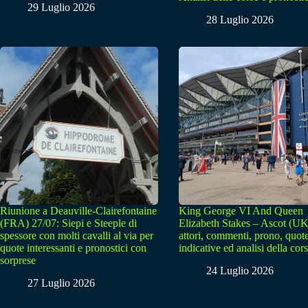
29 Luglio 2026
28 Luglio 2026
Riunione a Deauville-Clairefontaine
King George VI And Queen
(FRA) 27/07: Siepi e Steeple di
Elizabeth Stakes – Ascot (UK
spessore con molti cavalli al via per
attori, commenti, prono, quot
quote interessanti e pronostici con
indicative ed analisi della cor
sorprese
24 Luglio 2026
27 Luglio 2026