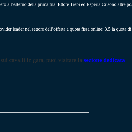
ro all’esterno della prima fila. Ettore Trebì ed Esperia Cr sono altre poss
vider leader nel settore dell’offerta a quota fissa online: 3,5 la quota d
 sui cavalli in gara, puoi visitare la
sezione dedicata