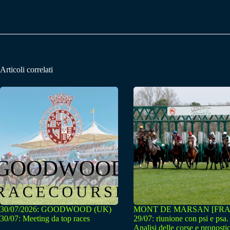
Articoli correlati
30/07/2026: GOODWOOD (UK)
MONT DE MARSAN [FRA
30/07: Meeting da top races
29/07: riunione con psi e psa.
Analisi delle corse e pronostic