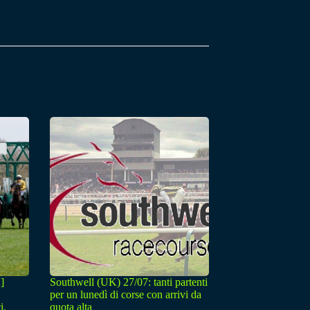
]
Southwell (UK) 27/07: tanti partenti
per un lunedì di corse con arrivi da
i.
quota alta