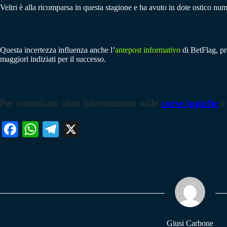
Veltri è alla ricomparsa in questa stagione e ha avuto in dote ostico nume
Questa incertezza influenza anche l’
antepost informativo
di BetFlag, pro
maggiori indiziati per il successo.
Per consultare altre informazioni sulle
corse ippiche
e
Fa
W
Te
X
ce
ha
le
bo
ts
gr
ok
A
a
pp
m
Giusi Carbone