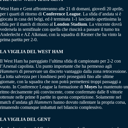
West Ham e Gent affronteranno alle 21 di domani, giovedì 20 aprile,
per i quarti di ritorno di
Conference League
. La sfida d’andata si è
giocata in casa dei belgi, ed è terminata 1-1 lasciando apertissima la
sfida per il match di ritorno al
London Stadium
. La vincente dovrà
vedersela in semifinale con quella che riuscirà a passare il turno tra
Anderlecht e AZ Alkmaar, con la squadra di Riemer che ha vinto la
prima partita per 2-0.
LA VIGILIA DEL WEST HAM
Il West Ham ha pareggiato l’ultima sfida di campionato per 2-2 con
l’Arsenal capolista. Un punto importante che ha permesso agli
Hammers
di preservare un discreto vantaggio dalla zona retrocessione.
La lotta salvezza per i londinesi però proseguirà fino alle ultime
giornate, con la squadra che non potrà permettersi troppi passaggi a
vuoto. In Conference League la formazione di
Moyes
ha mantenuto un
ritmo decisamente più convincente, come confermato dalle 8 vittorie
ottenute nelle prime 8 partite in questa competizione. Solamente nel
match d’andata gli
Hammers
hanno dovuto rallentare la propria corsa,
rimanendo comunque imbattuti nel bilancio complessivo.
LA VIGILIA DEL GENT