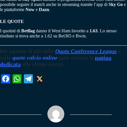
possibile seguire il match anche in streaming tramite l’app di
Sky Go
e
le piattaforme
Now
e
Dazn
.
LE QUOTE
I quotisti di
Betflag
danno il West Ham favorito a
1.63
. Lo stesso
risultato si trova anche a 1.62 su Bet365 e Bwin.
Per saperne di più sulle
Quote Conference League
e
sulle
quote calcio online
puoi visitare la
pagina
dedicata
alle ultime novità.
Fa
W
Te
X
ce
ha
le
bo
ts
gr
ok
A
a
pp
m