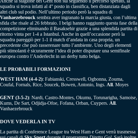
Anche la stagione del Gent non sta seguendo il percorso sperato, la
squadra si trova infatti al 4° posto in classifica, ben distanziata dagli
altri club sul podio. Nell’ultimo periodo però la squadra di
Vanhaezebrouck
sembra aver ingranato la marcia giusta, con l’ultima
sfida che risale al 26 febbraio. I belgi hanno raggiunto questa fase della
competizione eliminando il Basaksehir grazie a una splendida partita di
ritorno vinta per 1-4 a Istanbul. Anche in quell’occasione però la
squadra pareggiò per 1-1 il match d’andata in casa propria, un
precedente che può rasserenare tutto l’ambiente. Uno degli elementi
più stimolanti è sicuramente l’idea di poter disputare una semifinale
europea contro l’Anderlecht in un derby tutto belga.
LE PROBABILI FORMAZIONI
WEST HAM
(4-4-2)
: Fabianski, Cresswell, Ogbonna, Zouma,
Coufal, Fornals, Rice, Soucek, Bowen, Antonio, Ings.
All
. Moyes
GENT (3-5-2)
: Nardi, Castro-Montes, Okumu, Torunarigha, Samoise,
Kums, De Sart, Odjidja-Ofoe, Fofana, Orban, Cuypers.
All
.
Vanhaezebrouck
DOVE VEDERLA IN TV
La partita di Conference League tra West Ham e Gent verrà trasmessa
sui canali di
Sky Sport
durante il programma
Diretta Gol
. Sarà inoltre