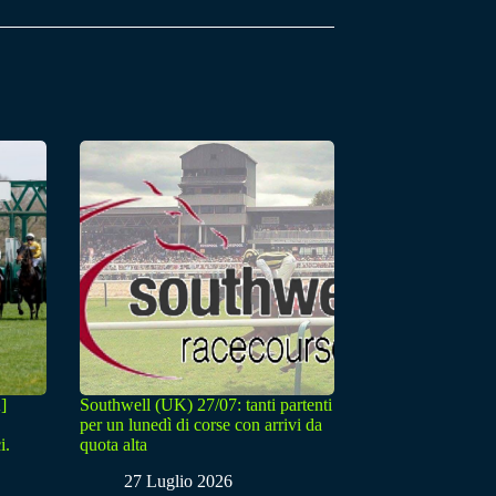
]
Southwell (UK) 27/07: tanti partenti
per un lunedì di corse con arrivi da
i.
quota alta
27 Luglio 2026