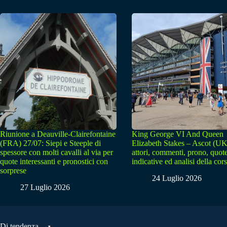
Riunione a Deauville-Clairefontaine
King George VI And Queen
(FRA) 27/07: Siepi e Steeple di
Elizabeth Stakes – Ascot (UK
spessore con molti cavalli al via per
attori, commenti, prono, quot
quote interessanti e pronostici con
indicative ed analisi della cor
sorprese
24 Luglio 2026
27 Luglio 2026
Di tendenza