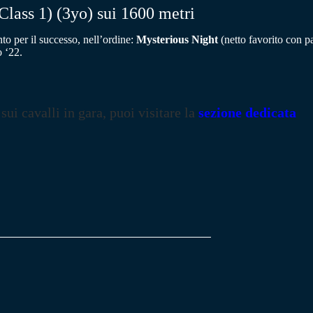
Class 1) (3yo) sui 1600 metri
nto per il successo, nell’ordine:
Mysterious Night
(netto favorito con pa
o ‘22.
 sui cavalli in gara, puoi visitare la
sezione dedicata