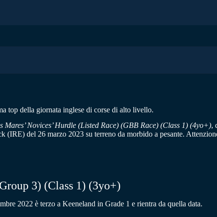
op della giornata inglese di corse di alto livello.
es Mares’ Novices’ Hurdle (Listed Race) (GBB Race)
(Class 1)
(4yo+)
, 
ick (IRE) del 26 marzo 2023 su terreno da morbido a pesante. Attenzio
(Group 3)
(Class 1) (3yo+)
mbre 2022 è terzo a Keeneland in Grade 1 e rientra da quella data.