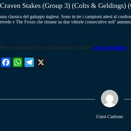
Craven Stakes (Group 3) (Colts & Geldings) (
una classica del galoppo inglese. Sono in tre i campioni attesi al confro
rivede e The Foxes che rimane su due vittorie consecutive nell’ autunn
Per consultare altre informazioni sulle
corse ippiche
e
Fa
W
Te
X
ce
ha
le
bo
ts
gr
ok
A
a
pp
m
Giusi Carbone