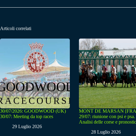
Articoli correlati
30/07/2026: GOODWOOD (UK)
MONT DE MARSAN [FRA
30/07: Meeting da top races
29/07: riunione con psi e psa.
Analisi delle corse e pronostic
29 Luglio 2026
28 Luglio 2026