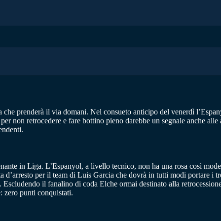
 che prenderà il via domani. Nel consueto anticipo del venerdì l’Espany
 per non retrocedere e fare bottino pieno darebbe un segnale anche alle 
endenti.
ante in Liga. L’Espanyol, a livello tecnico, non ha una rosa così modest
a d’arresto per il team di Luis Garcia che dovrà in tutti modi portare i 
e. Escludendo il fanalino di coda Elche ormai destinato alla retrocessio
 zero punti conquistati.