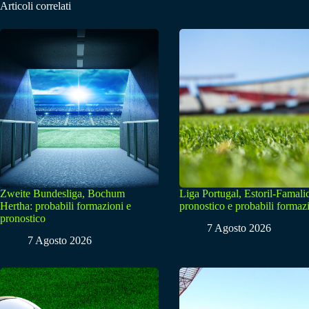
Articoli correlati
Zweite Bundesliga, Bochum
Liga Portugal, Estoril-Famali
Hertha: probabili formazioni e
pronostico e probabili formaz
pronostico
7 Agosto 2026
7 Agosto 2026