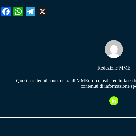
Fa
W
Te
X
ce
ha
le
bo
ts
gr
ok
A
a
pp
m
Redazione MME
Questi contenuti sono a cura di MMEuropa, realtà editoriale c
contenuti di informazione spo