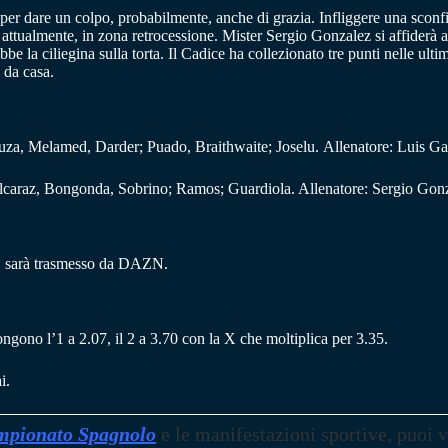
i per dare un colpo, probabilmente, anche di grazia. Infliggere una scon
 attualmente, in zona retrocessione. Mister Sergio Gonzalez si affiderà a
be la ciliegina sulla torta. Il Cadice ha collezionato tre punti nelle ulti
 da casa.
 Melamed, Darder; Puado, Braithwaite; Joselu. Allenatore: Luis Gar
lcaraz, Bongonda, Sobrino; Ramos; Guardiola. Allenatore: Sergio Gonz
1, sarà trasmesso da DAZN.
ongono l’1 a 2.07, il 2 a 3.70 con la X che moltiplica per 3.35.
i.
pionato Spagnolo
e le manifestazioni sportive, puoi v