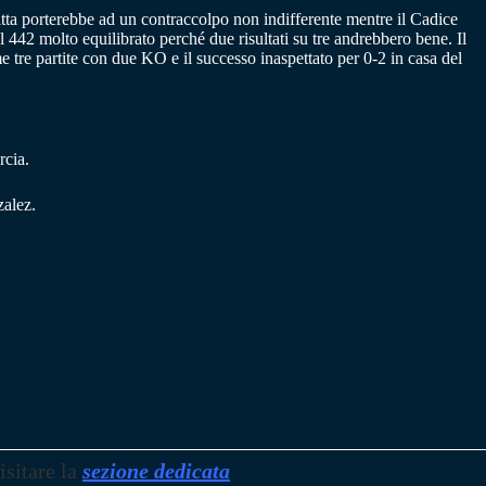
fitta porterebbe ad un contraccolpo non indifferente mentre il Cadice
l 442 molto equilibrato perché due risultati su tre andrebbero bene. Il
me tre partite con due KO e il successo inaspettato per 0-2 in casa del
cia.
alez.
isitare la
sezione dedicata