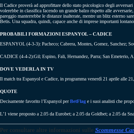
Il Cadice proverà ad approfittare dello stato psicologico degli avversar
volerebbe in classifica facendo un grande balzo rispetto alle avversarie,
pareggio manterrebbe le distanze inalterate, mentre un blitz esterno sareb
Betis. Una squadra, quindi, capace anche di imprese importanti lontano
PROBABILI FORMAZIONI ESPANYOL – CADICE
ESPANYOL (4-3-3): Pacheco; Cabrera, Montes, Gomez, Sanchez; Souza,
CADICE (4-4-2):Gil; Espino, Fali, Hernandez, Parra; San Emeterio, A
DOVE VEDERLA IN TV
Il match tra Espanyol e Cadice, in programma venerdì 21 aprile alle 2
QUOTE
Decisamente favorito l’Espanyol per
BetFlag
e i suoi analisti che prop
L’1 viene proposto a 2.05 da Eurobet; a 2.05 da Goldbet; a 2.05 da Sna
Per consultare altre informazioni sulle
Scommesse Cam