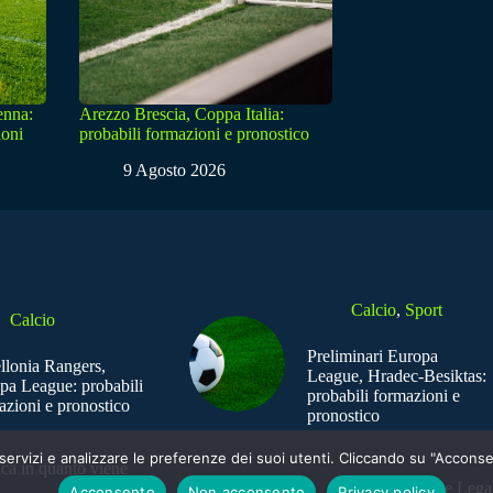
enna:
Arezzo Brescia, Coppa Italia:
ioni
probabili formazioni e pronostico
9 Agosto 2026
Calcio
,
Sport
Calcio
Preliminari Europa
ellonia Rangers,
League, Hradec-Besiktas:
pa League: probabili
probabili formazioni e
azioni e pronostico
pronostico
e i servizi e analizzare le preferenze dei suoi utenti. Cliccando su "Acco
ica in quanto viene
Sede Legal
Acconsento
Non acconsento
Privacy policy