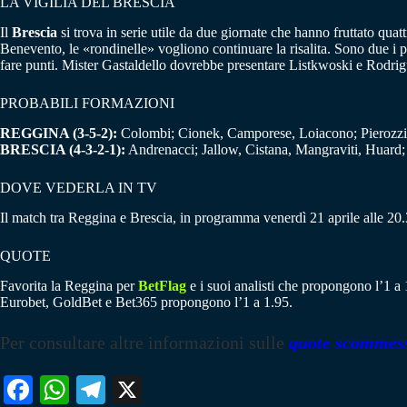
LA VIGILIA DEL BRESCIA
Il
Brescia
si trova in serie utile da due giornate che hanno fruttato quat
Benevento, le «rondinelle» vogliono continuare la risalita. Sono due i 
fare punti. Mister Gastaldello dovrebbe presentare Listkwoski e Rodrigu
PROBABILI FORMAZIONI
REGGINA (3-5-2):
Colombi; Cionek, Camporese, Loiacono; Pierozzi, F
BRESCIA (4-3-2-1):
Andrenacci; Jallow, Cistana, Mangraviti, Huard; 
DOVE VEDERLA IN TV
Il match tra Reggina e Brescia, in programma venerdì 21 aprile alle 20.30
QUOTE
Favorita la Reggina per
BetFlag
e i suoi analisti che propongono l’1 a 
Eurobet, GoldBet e Bet365 propongono l’1 a 1.95.
Per consultare altre informazioni sulle
quote scommes
Fa
W
Te
X