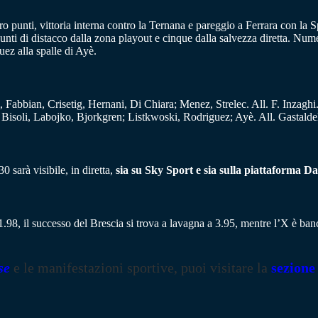
tro punti, vittoria interna contro la Ternana e pareggio a Ferrara con la 
punti di distacco dalla zona playout e cinque dalla salvezza diretta. Nu
ez alla spalle di Ayè.
abbian, Crisetig, Hernani, Di Chiara; Menez, Strelec. All. F. Inzaghi
Bisoli, Labojko, Bjorkgren; Listkwoski, Rodriguez; Ayè. All. Gastaldel
 sarà visibile, in diretta,
sia su Sky Sport e sia sulla piattaforma D
1.98, il successo del Brescia si trova a lavagna a 3.95, mentre l’X è ban
se
e le manifestazioni sportive, puoi visitare la
sezione