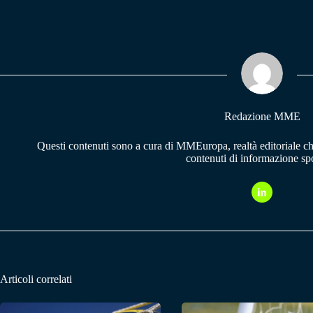
ce
ha
le
bo
ts
gr
ok
A
a
pp
m
Redazione MME
Questi contenuti sono a cura di MMEuropa, realtà editoriale c
contenuti di informazione spo
Articoli correlati