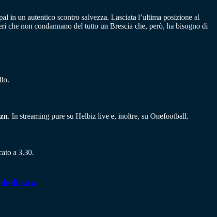
Spal in un autentico scontro salvezza. Lasciata l’ultima posizione al
meri che non condannano del tutto un Brescia che, però, ha bisogno di
.
lo.
azn
. In streaming pure su Helbiz live e, inoltre, su Onefootball.
cato a 3.30.
 dedicata