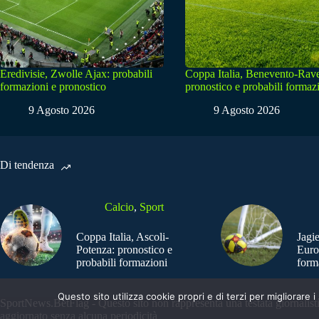
Eredivisie, Zwolle Ajax: probabili
Coppa Italia, Benevento-Rav
formazioni e pronostico
pronostico e probabili formaz
9 Agosto 2026
9 Agosto 2026
Di tendenza
Calcio
,
Sport
Coppa Italia, Ascoli-
Jagi
Potenza: pronostico e
Euro
probabili formazioni
form
Questo sito utilizza cookie propri e di terzi per migliorar
SportNews.BetFlag - Questo sito non rappresenta una testata giornalist
aggiornato senza alcuna periodicità