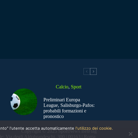
Calcio
,
Sport
Preliminari Europa
League, Salisburgo-Pafos:
probabili formazioni e
pronostico
nsento" l'utente accetta automaticamente
l'utilizzo dei cookie.
Copyright © 2025 SportNews BetFlag
e: Via degli Aldobrandeschi, 300 | 00163 | Roma