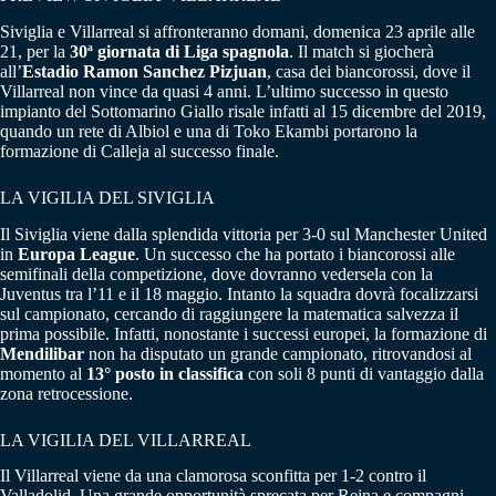
Siviglia e Villarreal si affronteranno domani, domenica 23 aprile alle
21, per la
30ª giornata di Liga spagnola
. Il match si giocherà
all’
Estadio Ramon Sanchez Pizjuan
, casa dei biancorossi, dove il
Villarreal non vince da quasi 4 anni. L’ultimo successo in questo
impianto del Sottomarino Giallo risale infatti al 15 dicembre del 2019,
quando un rete di Albiol e una di Toko Ekambi portarono la
formazione di Calleja al successo finale.
LA VIGILIA DEL SIVIGLIA
Il Siviglia viene dalla splendida vittoria per 3-0 sul Manchester United
in
Europa League
. Un successo che ha portato i biancorossi alle
semifinali della competizione, dove dovranno vedersela con la
Juventus tra l’11 e il 18 maggio. Intanto la squadra dovrà focalizzarsi
sul campionato, cercando di raggiungere la matematica salvezza il
prima possibile. Infatti, nonostante i successi europei, la formazione di
Mendilibar
non ha disputato un grande campionato, ritrovandosi al
momento al
13° posto in classifica
con soli 8 punti di vantaggio dalla
zona retrocessione.
LA VIGILIA DEL VILLARREAL
Il Villarreal viene da una clamorosa sconfitta per 1-2 contro il
Valladolid. Una grande opportunità sprecata per Reina e compagni,