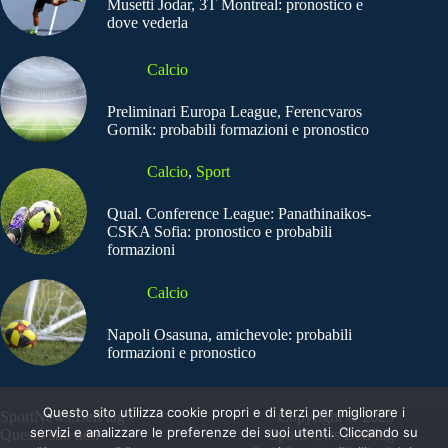
Musetti Jodar, 3T Montreal: pronostico e
dove vederla
Calcio
Preliminari Europa League, Ferencvaros
Gornik: probabili formazioni e pronostico
Calcio
,
Sport
Qual. Conference League: Panathinaikos-
CSKA Sofia: pronostico e probabili
formazioni
Calcio
Napoli Osasuna, amichevole: probabili
formazioni e pronostico
Questo sito utilizza cookie propri e di terzi per migliorare i
SportNews.BetFlag -
Copyright © 2025
servizi e analizzare le preferenze dei suoi utenti. Cliccando su
Questo sito non
SportNews BetFlag