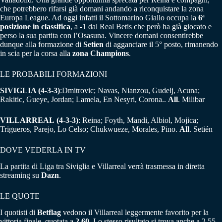
che potrebbero rifarsi già domani andando a riconquistare la zona
Europa League. Ad oggi infatti il Sottomarino Giallo occupa la
6ª
posizione in classifica
, a -1 dal Real Betis che però ha già giocato e
perso la sua partita con l’Osasuna. Vincere domani consentirebbe
dunque alla formazione di
Setien
di agganciare il 5° posto, rimanendo
in scia per la corsa alla
zona Champions
.
LE PROBABILI FORMAZIONI
SIVIGLIA
(4-3-3)
:Dmitrovic; Navas, Nianzou, Gudelj, Acuna;
Rakitic, Gueye, Jordan; Lamela, En Nesyri, Corona..
All
. Milibar
VILLARREAL
(4-3-3)
: Reina; Foyth, Mandi, Albiol, Mojica;
Trigueros, Parejo, Lo Celso; Chukwueze, Morales, Pino.
All
. Setién
DOVE VEDERLA IN TV
La partita di Liga tra Siviglia e Villarreal verrà trasmessa in diretta
streaming su
Dazn
.
LE QUOTE
I quotisti di
Betflag
vedono il Villarreal leggermente favorito per la
vittoria finale, quotata a
2.60
. Lo stesso risultato si trova anche a 2.55