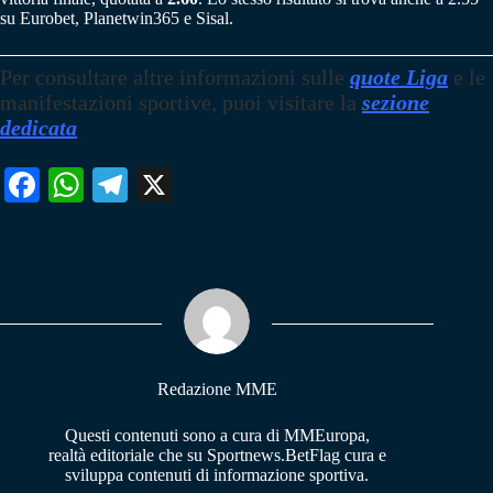
su Eurobet, Planetwin365 e Sisal.
Per consultare altre informazioni sulle
quote Liga
e le
manifestazioni sportive, puoi visitare la
sezione
dedicata
Fa
W
Te
X
ce
ha
le
bo
ts
gr
ok
A
a
pp
m
Redazione MME
Questi contenuti sono a cura di MMEuropa,
realtà editoriale che su Sportnews.BetFlag cura e
sviluppa contenuti di informazione sportiva.