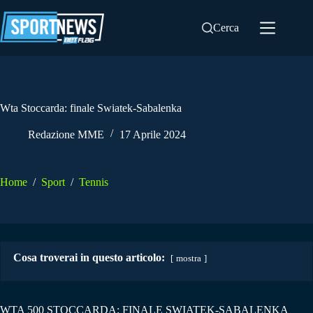
Salta
al
Cerca
contenuto
Wta Stoccarda: finale Swiatek-Sabalenka
Redazione MME
17 Aprile 2024
Home
/
Sport
/
Tennis
Cosa troverai in questo articolo:
mostra
WTA 500 STOCCARDA: FINALE SWIATEK-SABALENKA