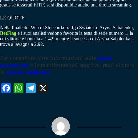
gratis se tesserati FITP) sarà disponibile anche una diretta streaming.
LE QUOTE
Nella finale del Wta di Stoccarda fra Iga Swiatek e Aryna Sabalenka,
BetFlag
e i suoi analisti vedono favorita la testa di serie numero 1, la
cui vittoria è bancata a 1.42, mentre il successo di Aryna Sabalenka si
trova a lavagna a 2.92.
Per consultare altre informazioni sulle
quote
scommesse
e le manifestazioni sportive, puoi visitare
la
sezione dedicata
Fa
W
Te
X
ce
ha
le
bo
ts
gr
ok
A
a
pp
m