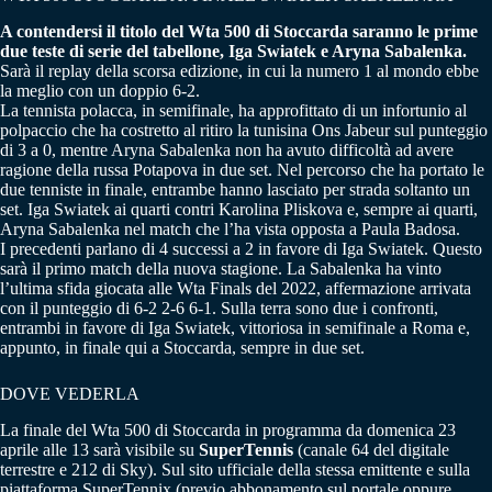
A contendersi il titolo del Wta 500 di Stoccarda saranno le prime
due teste di serie del tabellone, Iga Swiatek e Aryna Sabalenka.
Sarà il replay della scorsa edizione, in cui la numero 1 al mondo ebbe
la meglio con un doppio 6-2.
La tennista polacca, in semifinale, ha approfittato di un infortunio al
polpaccio che ha costretto al ritiro la tunisina Ons Jabeur sul punteggio
di 3 a 0, mentre Aryna Sabalenka non ha avuto difficoltà ad avere
ragione della russa Potapova in due set. Nel percorso che ha portato le
due tenniste in finale, entrambe hanno lasciato per strada soltanto un
set. Iga Swiatek ai quarti contri Karolina Pliskova e, sempre ai quarti,
Aryna Sabalenka nel match che l’ha vista opposta a Paula Badosa.
I precedenti parlano di 4 successi a 2 in favore di Iga Swiatek. Questo
sarà il primo match della nuova stagione. La Sabalenka ha vinto
l’ultima sfida giocata alle Wta Finals del 2022, affermazione arrivata
con il punteggio di 6-2 2-6 6-1. Sulla terra sono due i confronti,
entrambi in favore di Iga Swiatek, vittoriosa in semifinale a Roma e,
appunto, in finale qui a Stoccarda, sempre in due set.
DOVE VEDERLA
La finale del Wta 500 di Stoccarda in programma da domenica 23
aprile alle 13 sarà visibile su
SuperTennis
(canale 64 del digitale
terrestre e 212 di Sky). Sul sito ufficiale della stessa emittente e sulla
piattaforma SuperTennix (previo abbonamento sul portale oppure